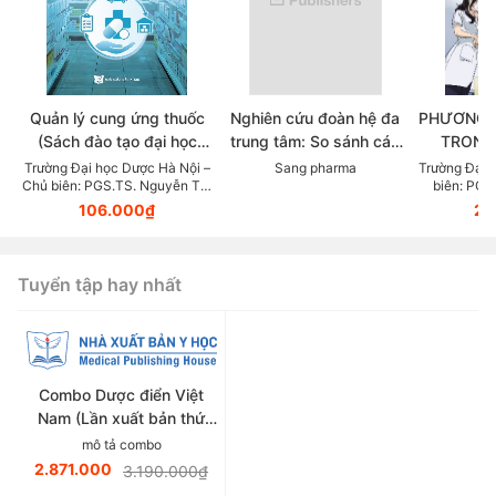
Quản lý cung ứng thuốc
Nghiên cứu đoàn hệ đa
PHƯƠNG 
(Sách đào tạo đại học
trung tâm: So sánh các
TRONG
ngành dược học)
chẹn beta trong thực tế
KHOA DỰ
Trường Đại học Dược Hà Nội –
Sang pharma
Trường Đại 
Chủ biên: PGS.TS. Nguyễn Thị
biên: PGS
lâm sàng điều trị Tăng
LỰC (Tài
Thanh Hương
106.000₫
23
huyết áp
giảng v
thuộc lĩn
Tuyển tập hay nhất
Combo Dược điển Việt
Nam (Lần xuất bản thứ
sáu)
mô tả combo
2.871.000
3.190.000₫