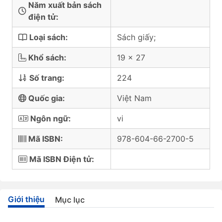
Năm xuất bản sách
điện tử:
Loại sách:
Sách giấy;
Khổ sách:
19 x 27
Số trang:
224
Quốc gia:
Việt Nam
Ngôn ngữ:
vi
Mã ISBN:
978-604-66-2700-5
Mã ISBN Điện tử:
Giới thiệu
Mục lục