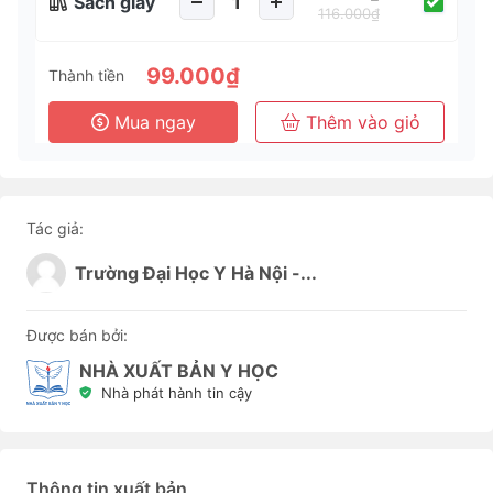
Sách giấy
116.000₫
99.000₫
Thành tiền
Mua ngay
Thêm vào giỏ
Tác giả:
Trường Đại Học Y Hà Nội -...
Được bán bởi:
NHÀ XUẤT BẢN Y HỌC
Nhà phát hành tin cậy
Thông tin xuất bản