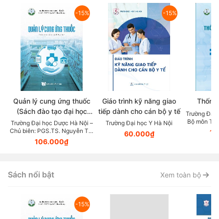
-15%
-15%
Quản lý cung ứng thuốc
Giáo trình kỹ năng giao
Thống 
(Sách đào tạo đại học
tiếp dành cho cán bộ y tế
Trường Đại 
ngành dược học)
Bộ môn Toá
Trường Đại học Dược Hà Nội –
Trường Đại học Y Hà Nội
Quách Thị 
Chủ biên: PGS.TS. Nguyễn Thị
10
60.000₫
Thanh Hương
106.000₫
Sách nổi bật
Xem toàn bộ
-15%