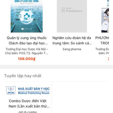
Quản lý cung ứng thuốc
Nghiên cứu đoàn hệ đa
PHƯƠNG 
(Sách đào tạo đại học
trung tâm: So sánh các
TRONG
ngành dược học)
chẹn beta trong thực tế
KHOA DỰ
Trường Đại học Dược Hà Nội –
Sang pharma
Trường Đại 
Chủ biên: PGS.TS. Nguyễn Thị
biên: PGS
lâm sàng điều trị Tăng
LỰC (Tài
Thanh Hương
106.000₫
23
huyết áp
giảng v
thuộc lĩn
Tuyển tập hay nhất
Combo Dược điển Việt
Nam (Lần xuất bản thứ
sáu)
mô tả combo