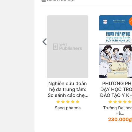
-15%
-
uản lý cung ứng
Nghiên cứu đoàn
PHƯƠNG PH
huốc (Sách đào
hệ đa trung tâm:
DẠY HỌC TR
o đại học ngành
So sánh các chẹn
ĐÀO TẠO Y K
dược học)
beta trong thực tế
DỰA TRÊN N
lâm sàng điều trị
LỰC (Tài liệu 
ường Đại học Dược
Sang pharma
Trường Đại họ
Tăng huyết áp
cho giảng vi
Hà...
Hà...
các ngành th
106.000₫
230.000₫
lĩnh vực sứ
khoẻ)