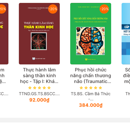
20%
-20%
-20%
âm
Thực hành lâm
Phục hồi chức
Sổ
nh
sàng thần kinh
năng chấn thương
điề
iệu
học - Tập I: Khám
não (Traumatic
mộ
lâm sàng hệ thần
Brain Injury
kh
kinh
Rehabilitation)
(D
....
TTND.GS.TS.BSCC....
TS.BS. Cầm Bá Thức
Th
sỹ
-...
92.000₫
384.000₫