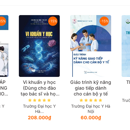
15%
-15%
-15%
ÁP
Vi khuẩn y học
Giáo trình kỹ năng
T
ONG
(Dùng cho đào
giao tiếp dành
HOA
tạo bác sĩ và học
cho cán bộ y tế
ĂNG
viên sau đại học)
Trư
dành
c Y
Trường Đại học Y
Trường Đại học Y Hà
ên
Hà...
Nội
uộc
208.000₫
60.000₫
c