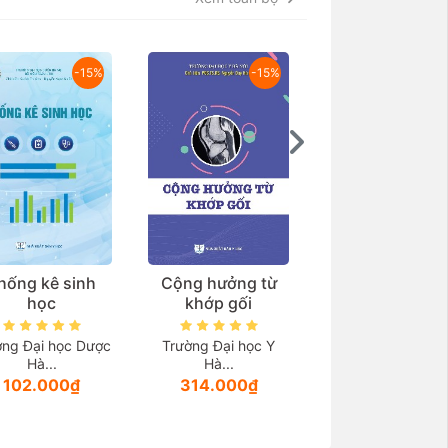
-15%
-15%
hống kê sinh
Cộng hưởng từ
Thẩm mỹ vùng k
học
khớp gối
và các bệnh lý l
quan
ờng Đại học Dược
Trường Đại học Y
Hà...
Hà...
TS.BS. Thầy thu
102.000₫
314.000₫
ưu...
999.000₫