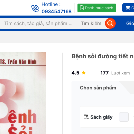
Hotline :
Danh mục sách
G
0934547168
Tìm kiếm
Giớ
Bệnh sỏi đường tiết n
4.5
177
Lượt xem
Chọn sản phẩm
Sách giấy