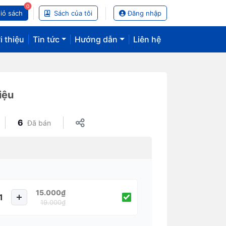
0
iỏ sách
Sách của tôi
Đăng nhập
i thiệu
|
Tin tức
|
Hướng dẫn
|
Liên hệ
iệu
6
Đã bán
15.000₫
19.000₫