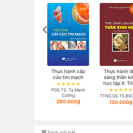
-20%
-
Thực hành cấp
Thực hành l
cứu tim mạch
sàng thần ki
học tập II: Tr
chứng học
PGS.TS. Tạ Mạnh
Cường
TTND.GS.TS.BSCC
280.000₫
120.000₫
Sách nổi bật