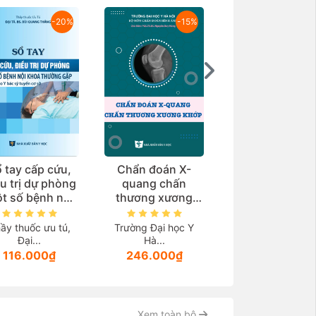
-20%
-15%
-2
 tay cấp cứu,
Chẩn đoán X-
Giải phẫu bện
u trị dự phòng
quang chấn
học
t số bệnh nội
thương xương
oa thường gặp
khớp
Trường Đại học 
ùng cho y bác
Hà...
ầy thuốc ưu tú,
Trường Đại học Y
 tuyến cơ sở)
Đại...
Hà...
252.000₫
116.000₫
246.000₫
Xem toàn bộ