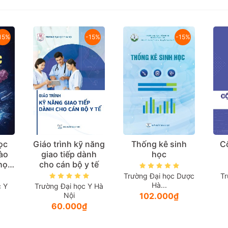
15%
-15%
-15%
ọc
Giáo trình kỹ năng
Thống kê sinh
C
ào
giao tiếp dành
học
 học
cho cán bộ y tế
học)
Trường Đại học Dược
Tr
Hà...
c Y
Trường Đại học Y Hà
Nội
102.000₫
60.000₫