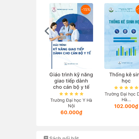
-15%
-
Giáo trình kỹ năng
Thống kê si
giao tiếp dành
học
cho cán bộ y tế
Trường Đại học 
Hà...
Trường Đại học Y Hà
Nội
102.000₫
60.000₫
Sách nổi bật