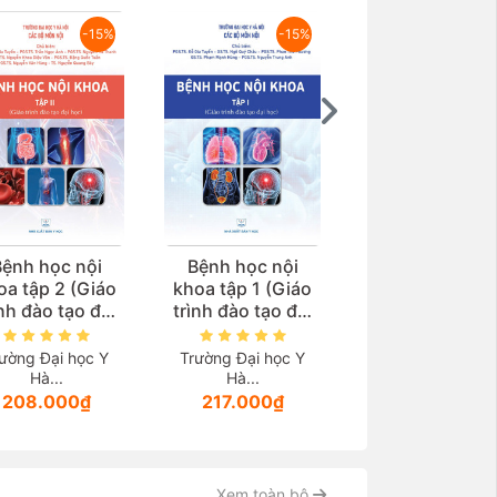
-15%
-15%
-1
ệnh học nội
Bệnh học nội
Điện quang ca
oa tập 2 (Giáo
khoa tập 1 (Giáo
thiệp (Giáo trì
ình đào tạo đại
trình đào tạo đại
sau đại học)
học)
học)
ường Đại học Y
Trường Đại học Y
Trường Đại học 
Hà...
Hà...
Hà...
208.000₫
217.000₫
935.000₫
Xem toàn bộ