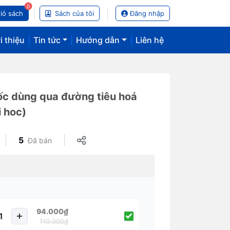
0
iỏ sách
Sách của tôi
Đăng nhập
i thiệu
|
Tin tức
|
Hướng dẫn
|
Liên hệ
uốc dùng qua đường tiêu hoá
i hoc)
5
Đã bán
94.000₫
110.000₫