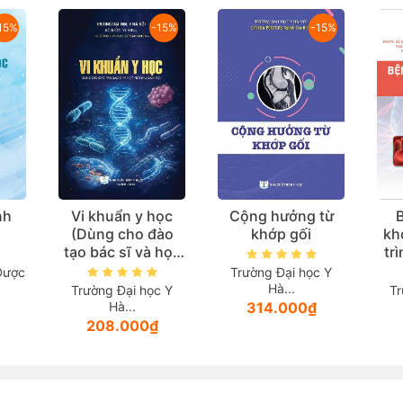
15%
-15%
-15%
nh
Vi khuẩn y học
Cộng hưởng từ
B
(Dùng cho đào
khớp gối
kh
tạo bác sĩ và học
tr
viên sau đại học)
Dược
Trường Đại học Y
Hà...
Trường Đại học Y
Tr
Hà...
314.000₫
208.000₫