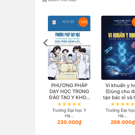
-15%
-
ghiên cứu đoàn
PHƯƠNG PHÁP
Vi khuẩn y h
ệ đa trung tâm:
DẠY HỌC TRONG
(Dùng cho đ
o sánh các chẹn
ĐÀO TẠO Y KHOA
tạo bác sĩ và
ta trong thực tế
DỰA TRÊN NĂNG
viên sau đại 
âm sàng điều trị
LỰC (Tài liệu dành
Sang pharma
Trường Đại học Y
Trường Đại họ
Tăng huyết áp
cho giảng viên
Hà...
Hà...
các ngành thuộc
230.000₫
208.000₫
lĩnh vực sức
khoẻ)