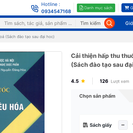
Hotline :
Danh mục sách
G
0934547168
Tìm kiếm
Giớ
oá (Sách đào tạo sau đại hoc)
Cải thiện hấp thu th
(Sách đào tạo sau đạ
4.5
126
Lượt xem
Chọn sản phẩm
Sách giấy