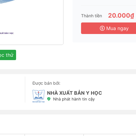
6 
1 
20.000₫
Thành tiền
3 
Mua ngay
c thử
Được bán bởi:
NHÀ XUẤT BẢN Y HỌC
Nhà phát hành tin cậy