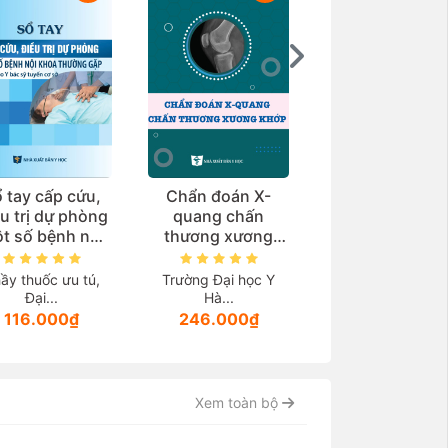
 tay cấp cứu,
Chẩn đoán X-
Giải phẫu bện
u trị dự phòng
quang chấn
học
t số bệnh nội
thương xương
oa thường gặp
khớp
Trường Đại học 
ùng cho y bác
Hà...
ầy thuốc ưu tú,
Trường Đại học Y
 tuyến cơ sở)
Đại...
Hà...
252.000₫
116.000₫
246.000₫
Xem toàn bộ