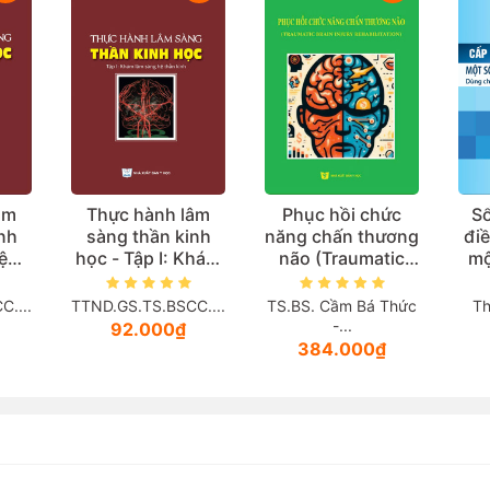
âm
Thực hành lâm
Phục hồi chức
Sổ
nh
sàng thần kinh
năng chấn thương
điề
iệu
học - Tập I: Khám
não (Traumatic
mộ
lâm sàng hệ thần
Brain Injury
kh
kinh
Rehabilitation)
(D
....
TTND.GS.TS.BSCC....
TS.BS. Cầm Bá Thức
Th
sỹ
-...
92.000₫
384.000₫