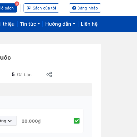
0
iỏ sách
Sách của tôi
Đăng nhập
i thiệu
|
Tin tức
|
Hướng dẫn
|
Liên hệ
huốc
5
Đã bán
áng
20.000₫
Tháng