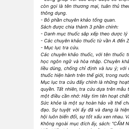
còn gọi là tên thương mại, tuân thủ the
thông dụng.
- Bỏ phần chuyên khảo tổng quan.
Sách được chia thành 3 phần chính:
- Danh mục thuốc sắp xếp theo dược lý
- Các chuyên khảo thuốc từ vần A đến Z
- Mục lục tra cứu.
Các chuyên khảo thuốc, với tên thuốc 
học ngôn ngữ và hòa nhập. Chuyên khảo 
liều dùng, chống chỉ định và lưu ý; vớ
thuốc hiện hành trên thế giới, trong nướ
Mục lục tra cứu đấy chính là những hoạt
quyền. Tất nhiên, tra cứu dựa trên mẫu 
một điều cần nhớ: Hãy tìm tên hoạt chất
Sức khỏe là một sự hoàn hảo về thế chấ
đạo. Sự tuyệt vời ấy đã và đang là hiệ
hội luôn biến đổi, sự tốt xấu xen nhau. 
Không ngoài mục đích ấy, sách: "CẨM