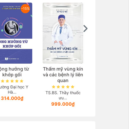
-15%
ộng hưởng từ
Thẩm mỹ vùng kín
Nghiên cứu mớ
khớp gối
và các bệnh lý liên
Nghiên cứu
quan
Benefit-3: Nhị
tim ban đầu có 
ường Đại học Y
đoán được hiệ
Hà...
TS.BS. Thầy thuốc
Sang pharma
quả hạ huyết 
314.000₫
ưu...
khi sử dụng ch
999.000₫
beta?