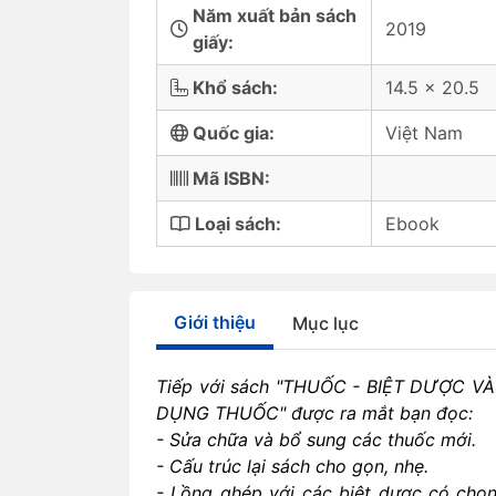
Năm xuất bản sách
2019
giấy:
Khổ sách:
14.5 x 20.5
Quốc gia:
Việt Nam
Mã ISBN:
Loại sách:
Ebook
Giới thiệu
Mục lục
Tiếp với sách "THUỐC - BIỆT DƯỢC V
DỤNG THUỐC" được ra mắt bạn đọc:
- Sửa chữa và bổ sung các thuốc mới.
- Cấu trúc lại sách cho gọn, nhẹ.
- Lồng ghép với các biệt dược có chọn