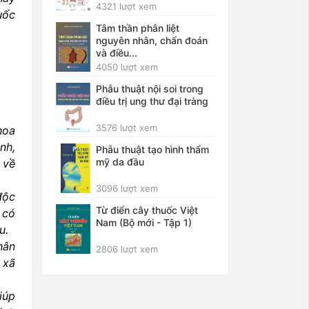
4321 lượt xem
uốc
Tâm thần phân liệt
nguyên nhân, chẩn đoán
và điều...
4050 lượt xem
Phẫu thuật nội soi trong
điều trị ung thư đại tràng
3576 lượt xem
hoa
nh,
Phẫu thuật tạo hình thẩm
mỹ da đầu
 về
3096 lượt xem
độc
Từ điển cây thuốc Việt
 có
Nam (Bộ mới - Tập 1)
u.
hân
2806 lượt xem
 xã
iúp