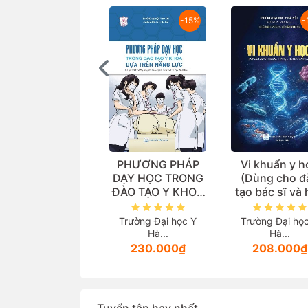
-15%
-
ghiên cứu đoàn
PHƯƠNG PHÁP
Vi khuẩn y h
ệ đa trung tâm:
DẠY HỌC TRONG
(Dùng cho đ
o sánh các chẹn
ĐÀO TẠO Y KHOA
tạo bác sĩ và
ta trong thực tế
DỰA TRÊN NĂNG
viên sau đại 
âm sàng điều trị
LỰC (Tài liệu dành
Sang pharma
Trường Đại học Y
Trường Đại họ
Tăng huyết áp
cho giảng viên
Hà...
Hà...
các ngành thuộc
230.000₫
208.000₫
lĩnh vực sức
khoẻ)