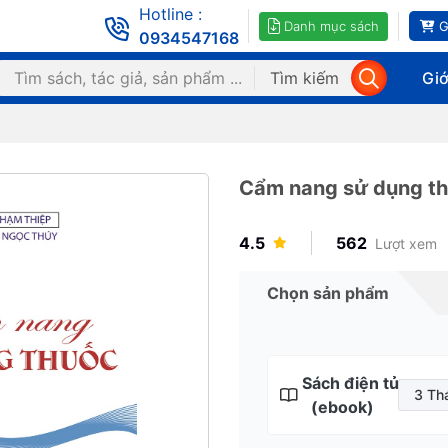
Hotline :
Danh mục sách
G
0934547168
Tìm kiếm
Giớ
Cẩm nang sử dụng t
4.5
562
Lượt xem
Chọn sản phẩm
Sách điện tử
3 Th
(ebook)
3 