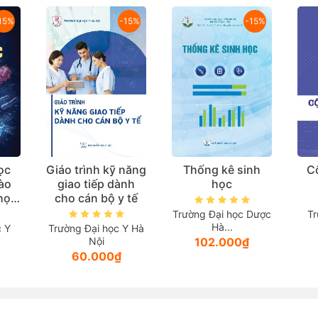
15%
-15%
-15%
ọc
Giáo trình kỹ năng
Thống kê sinh
C
ào
giao tiếp dành
học
 học
cho cán bộ y tế
học)
Trường Đại học Dược
Tr
Hà...
c Y
Trường Đại học Y Hà
Nội
102.000₫
60.000₫