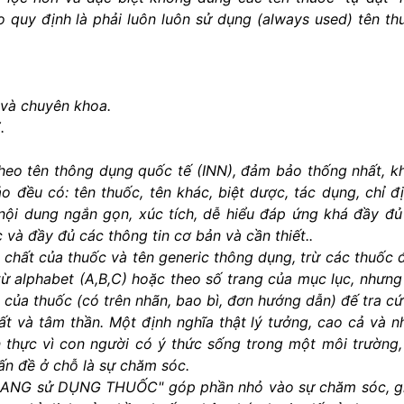
o quy định là phải luôn luôn sử dụng (always used) tên th
 và chuyên khoa.
.
theo tên thông dụng quốc tế (INN), đảm bảo thống nhất, k
đều có: tên thuốc, tên khác, biệt dược, tác dụng, chỉ đị
i nội dung ngắn gọn, xúc tích, dễ hiểu đáp ứng khá đầy đủ
c và đầy đủ các thông tin cơ bản và cần thiết..
 chất của thuốc và tên generic thông dụng, trừ các thuốc 
từ alphabet (A,B,C) hoặc theo số trang của mục lục, nhưng
 của thuốc (có trên nhãn, bao bì, đơn hướng dẫn) đế tra cứ
t và tâm thần. Một định nghĩa thật lý tưởng, cao cả và n
n thực vì con người có ý thức sống trong một môi trường,
Vấn đề ở chỗ là sự chăm sóc.
 NANG sử DỤNG THUỐC" góp phần nhỏ vào sự chăm sóc, g