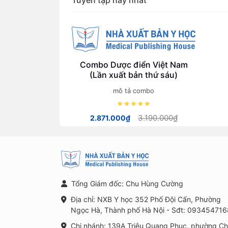
Tuyển tập hay nhất
Combo Dược điển Việt Nam
(Lần xuất bản thứ sáu)
mô tả combo
3.190.000₫
2.871.000₫
Tổng Giám đốc: Chu Hùng Cường
Địa chỉ: NXB Y học 352 Phố Đội Cấn, Phường
Ngọc Hà, Thành phố Hà Nội - Sđt: 093454716
Chi nhánh: 139A Triệu Quang Phục, phường C