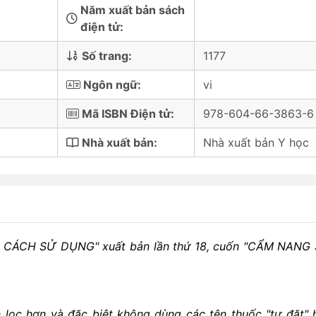
Năm xuất bản sách
điện tử:
Số trang:
1177
Ngôn ngữ:
vi
Mã ISBN Điện tử:
978-604-66-3863-6
Nhà xuất bản:
Nhà xuất bản Y học
À CÁCH SỬ DỤNG" xuất bản lần thứ 18, cuốn "CẨM NANG
 lọc hơn và đặc biệt không dùng các tên thuốc "tự đặt" 