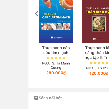
Thực hành cấp
Thực hành l
cứu tim mạch
sàng thần ki
học tập II: Tr
chứng học
PGS.TS. Tạ Mạnh
Cường
TTND.GS.TS.BSCC
280.000₫
120.000₫
Sách nổi bật