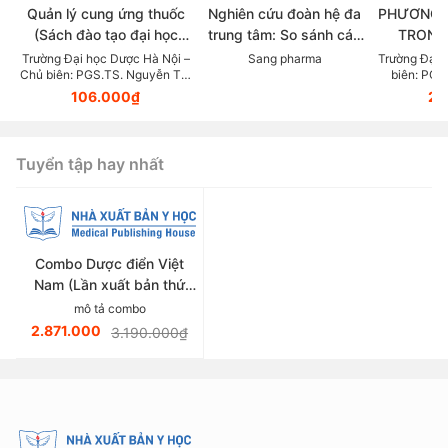
Quản lý cung ứng thuốc
Nghiên cứu đoàn hệ đa
PHƯƠNG 
(Sách đào tạo đại học
trung tâm: So sánh các
TRONG
ngành dược học)
chẹn beta trong thực tế
KHOA DỰ
Trường Đại học Dược Hà Nội –
Sang pharma
Trường Đại 
Chủ biên: PGS.TS. Nguyễn Thị
biên: PGS
lâm sàng điều trị Tăng
LỰC (Tài
Thanh Hương
106.000₫
23
huyết áp
giảng v
thuộc lĩn
Tuyển tập hay nhất
Combo Dược điển Việt
Nam (Lần xuất bản thứ
sáu)
mô tả combo
2.871.000
3.190.000₫