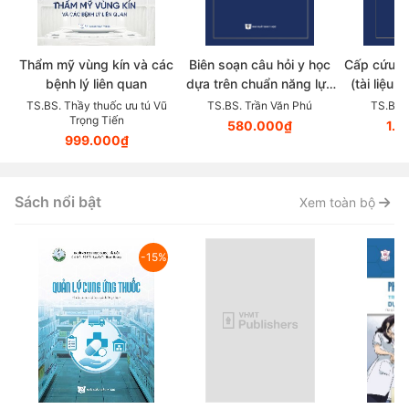
Thẩm mỹ vùng kín và các
Biên soạn câu hỏi y học
Cấp cứu b
bệnh lý liên quan
dựa trên chuẩn năng lực
(tài liệu 
(Sách dành cho biên soạn
chứng c
TS.BS. Thầy thuốc ưu tú Vũ
TS.BS. Trần Văn Phú
TS.BS.
Trọng Tiến
viên và chuyên viên khảo
580.000₫
1.6
999.000₫
thí)
Sách nổi bật
Xem toàn bộ
-15%