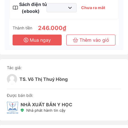
Sách điện tử
Chưa ra mắt
(ebook)
246.000₫
Thành tiền
Mua ngay
Thêm vào giỏ
Tác giả:
TS. Võ Thị Thuý Hồng
Được bán bởi:
NHÀ XUẤT BẢN Y HỌC
Nhà phát hành tin cậy