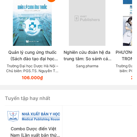
Quản lý cung ứng thuốc
Nghiên cứu đoàn hệ đa
PHƯƠNG 
(Sách đào tạo đại học
trung tâm: So sánh các
TRONG
ngành dược học)
chẹn beta trong thực tế
KHOA DỰ
Trường Đại học Dược Hà Nội –
Sang pharma
Trường Đại 
Chủ biên: PGS.TS. Nguyễn Thị
biên: PGS
lâm sàng điều trị Tăng
LỰC (Tài
Thanh Hương
106.000₫
23
huyết áp
giảng v
thuộc lĩn
Tuyển tập hay nhất
Combo Dược điển Việt
Nam (Lần xuất bản thứ