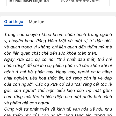
Mã ISBN Điện tử:
978-604-66-5749-1
Giới thiệu
Mục lục
Trong các chuyên khoa khám chữa bệnh trong ngành
y, chuyên khoa Răng Hàm Mặt có một vị trí đặc biệt
và quan trọng vì không chỉ liên quan đến thẩm mỹ mà
còn liên quan chặt chẽ đến sức khỏe toàn thân.
Ngày xưa các cụ có nói “thứ nhất đau mắt, thứ nhì
nhức răng” để nói lên sự phiền phức về sức khỏe khi bị
bệnh ở haỉ bộ phận này. Ngày nay, ngoài chức năng
nhai nghiền, tiêu hóa thức ăn, bộ rang còn là vẻ đẹp
của con người. Các cụ xưa cố câu “cái răng cái tóc là
góc con người” thể hiện biểu hiện của bộ mặt gồm
hàm răng mái tóc là hiên diện của một phần tỉnh cách
và phẩm giá con người.
Củng với sự phát triển về kinh tế, văn hóa xã hội, nhu
cầu thẩm mỹ của con người cũng tăng lên, trong đố