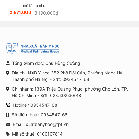
sáu)
mô tả combo
2.871.000
3.190.000₫
Tổng Giám đốc: Chu Hùng Cường
Địa chỉ: NXB Y học 352 Phố Đội Cấn, Phường Ngọc Hà,
Thành phố Hà Nội - Sđt: 0934547168
Chi nhánh: 139A Triệu Quang Phục, phường Chợ Lớn, TP.
Hồ Chí Minh - Sđt: 028.39235648
Hotline : 0934547168
Số điện thoại: 0934547168
Email: xuatbanyhoc@fpt.vn
Mã số thuế: 0100107814