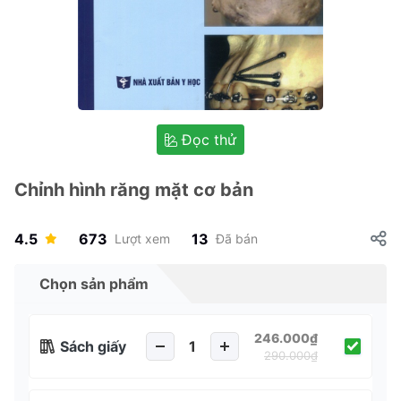
Đọc thử
Chỉnh hình răng mặt cơ bản
4.5
673
13
Lượt xem
Đã bán
Chọn sản phẩm
246.000₫
Sách giấy
290.000₫