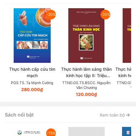
-20%
-20%
Thực hành cấp cứu tim
Thực hành lâm sàng thần
Thực hành
mạch
kinh học tập II: Triệu
kinh học
chứng học
lâm sàng
PGS.TS. Tạ Mạnh Cường
TTND.GS.TS.BSCC. Nguyễn
TTND.GS.T
Văn Chương
Vă
280.000₫
120.000₫
9
Sách nổi bật
Xem toàn bộ
-15%