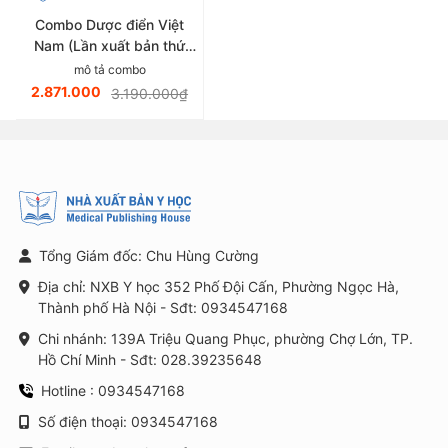
Combo Dược điển Việt
Nam (Lần xuất bản thứ
sáu)
mô tả combo
2.871.000
3.190.000₫
Tổng Giám đốc: Chu Hùng Cường
Địa chỉ: NXB Y học 352 Phố Đội Cấn, Phường Ngọc Hà,
Thành phố Hà Nội - Sđt: 0934547168
Chi nhánh: 139A Triệu Quang Phục, phường Chợ Lớn, TP.
Hồ Chí Minh - Sđt: 028.39235648
Hotline : 0934547168
Số điện thoại: 0934547168