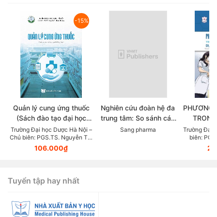
-15%
Quản lý cung ứng thuốc
Nghiên cứu đoàn hệ đa
PHƯƠNG 
(Sách đào tạo đại học
trung tâm: So sánh các
TRONG
ngành dược học)
chẹn beta trong thực tế
KHOA DỰ
Trường Đại học Dược Hà Nội –
Sang pharma
Trường Đại 
Chủ biên: PGS.TS. Nguyễn Thị
biên: PGS
lâm sàng điều trị Tăng
LỰC (Tài
Thanh Hương
106.000₫
23
huyết áp
giảng v
thuộc lĩn
Tuyển tập hay nhất