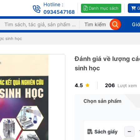
Hotline :
Danh mục sách
G
0934547168
Tìm kiếm
Giớ
ợc sinh học
Đánh giá về lượng cá
sinh học
4.5
206
Lượt xem
Chọn sản phẩm
Sách giấy