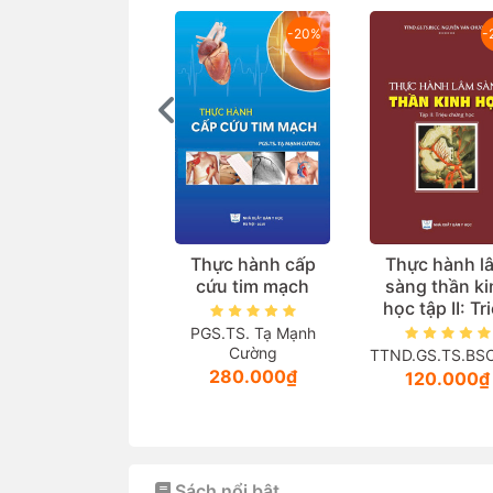
-20%
-
Thực hành cấp
Thực hành l
cứu tim mạch
sàng thần ki
học tập II: Tr
chứng học
PGS.TS. Tạ Mạnh
Cường
TTND.GS.TS.BSCC
280.000₫
120.000₫
Sách nổi bật