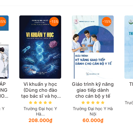
15%
-15%
-15%
ọc
Giáo trình kỹ năng
Thống kê sinh
C
ào
giao tiếp dành
học
 học
cho cán bộ y tế
học)
Trường Đại học Dược
Tr
Hà...
c Y
Trường Đại học Y Hà
Nội
102.000₫
60.000₫