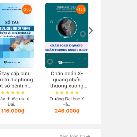
-20%
-15%
-2
 tay cấp cứu,
Chẩn đoán X-
Giải phẫu bện
u trị dự phòng
quang chấn
học
t số bệnh nội
thương xương
oa thường gặp
khớp
Trường Đại học 
ùng cho y bác
Hà...
ầy thuốc ưu tú,
Trường Đại học Y
 tuyến cơ sở)
Đại...
Hà...
252.000₫
116.000₫
246.000₫
Xem toàn bộ