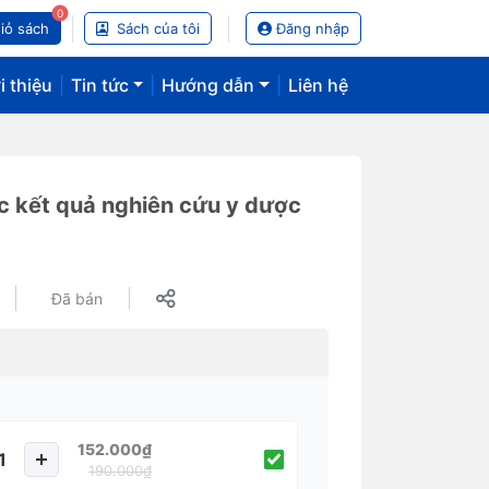
0
iỏ sách
Sách của tôi
Đăng nhập
i thiệu
|
Tin tức
|
Hướng dẫn
|
Liên hệ
c kết quả nghiên cứu y dược
Đã bán
152.000₫
190.000₫