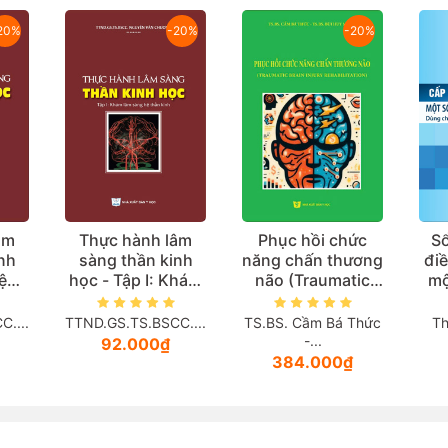
20%
-20%
-20%
âm
Thực hành lâm
Phục hồi chức
Sổ
nh
sàng thần kinh
năng chấn thương
điề
iệu
học - Tập I: Khám
não (Traumatic
mộ
lâm sàng hệ thần
Brain Injury
kh
kinh
Rehabilitation)
(D
....
TTND.GS.TS.BSCC....
TS.BS. Cầm Bá Thức
Th
sỹ
-...
92.000₫
384.000₫