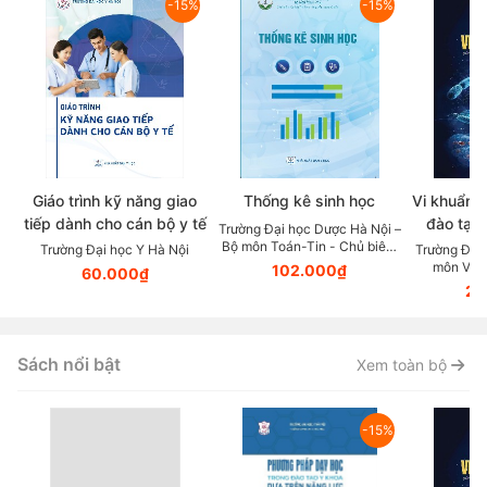
-15%
-15%
Giáo trình kỹ năng giao
Thống kê sinh học
Vi khuẩn 
tiếp dành cho cán bộ y tế
đào tạo 
Trường Đại học Dược Hà Nội –
viên s
Bộ môn Toán-Tin - Chủ biên:
Trường Đại học Y Hà Nội
Trường Đại 
Quách Thị Sen; Nguyễn Ngọc
môn Vi S
102.000₫
60.000₫
Chiến
PGS.TS.
20
Sách nổi bật
Xem toàn bộ
-15%