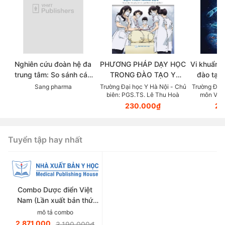
Nghiên cứu đoàn hệ đa
PHƯƠNG PHÁP DẠY HỌC
Vi khuẩn 
trung tâm: So sánh các
TRONG ĐÀO TẠO Y
đào tạo 
chẹn beta trong thực tế
KHOA DỰA TRÊN NĂNG
viên s
Sang pharma
Trường Đại học Y Hà Nội - Chủ
Trường Đại 
biên: PGS.TS. Lê Thu Hoà
môn Vi S
lâm sàng điều trị Tăng
LỰC (Tài liệu dành cho
PGS.TS.
230.000₫
20
huyết áp
giảng viên các ngành
thuộc lĩnh vực sức khoẻ)
Tuyển tập hay nhất
Combo Dược điển Việt
Nam (Lần xuất bản thứ
sáu)
mô tả combo
2.871.000
3.190.000₫