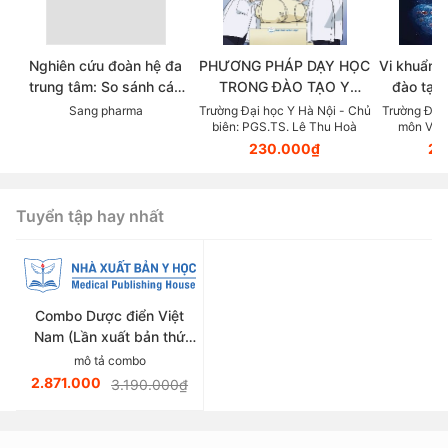
Nghiên cứu đoàn hệ đa
PHƯƠNG PHÁP DẠY HỌC
Vi khuẩn 
trung tâm: So sánh các
TRONG ĐÀO TẠO Y
đào tạo 
chẹn beta trong thực tế
KHOA DỰA TRÊN NĂNG
viên s
Sang pharma
Trường Đại học Y Hà Nội - Chủ
Trường Đại 
biên: PGS.TS. Lê Thu Hoà
môn Vi S
lâm sàng điều trị Tăng
LỰC (Tài liệu dành cho
PGS.TS.
230.000₫
20
huyết áp
giảng viên các ngành
thuộc lĩnh vực sức khoẻ)
Tuyển tập hay nhất
Combo Dược điển Việt
Nam (Lần xuất bản thứ
sáu)
mô tả combo
2.871.000
3.190.000₫