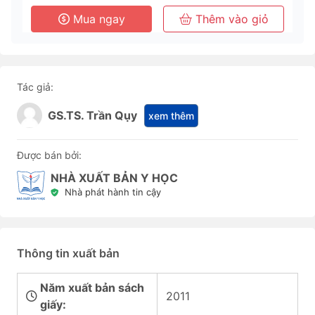
Mua ngay
Thêm vào giỏ
Tác giả:
GS.TS. Trần Qụy
xem thêm
Được bán bởi:
NHÀ XUẤT BẢN Y HỌC
Nhà phát hành tin cậy
Thông tin xuất bản
Năm xuất bản sách
2011
giấy: