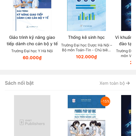
Giáo trình kỹ năng giao
Thống kê sinh học
Vi khuẩn 
tiếp dành cho cán bộ y tế
đào tạo 
Trường Đại học Dược Hà Nội –
viên s
Bộ môn Toán-Tin - Chủ biên:
Trường Đại học Y Hà Nội
Trường Đại 
Quách Thị Sen; Nguyễn Ngọc
môn Vi S
102.000₫
60.000₫
Chiến
PGS.TS.
20
Sách nổi bật
Xem toàn bộ
-15%