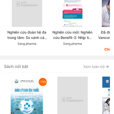
Nghiên cứu đoàn hệ đa
Nghiên cứu mới: Nghiên
Đã đến 
trung tâm: So sánh các
cứu Benefit-3: Nhịp tim
Vancomyc
chẹn beta trong thực tế
ban đầu có dự đoán được
trong đi
Sang pharma
Sang pharma
Dr
lâm sàng điều trị Tăng
hiệu quả hạ huyết áp khi
MRSA-M
Chỉ 
huyết áp
sử dụng chẹn beta?
resistane
aureus:
kháng 
Sách nổi bật
Xem toàn bộ
-15%