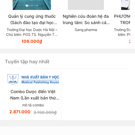
Quản lý cung ứng thuốc
Nghiên cứu đoàn hệ đa
PHƯƠNG 
(Sách đào tạo đại học
trung tâm: So sánh các
TRONG
ngành dược học)
chẹn beta trong thực tế
KHOA DỰ
Trường Đại học Dược Hà Nội –
Sang pharma
Trường Đại 
Chủ biên: PGS.TS. Nguyễn Thị
biên: PGS
lâm sàng điều trị Tăng
LỰC (Tài
Thanh Hương
106.000₫
23
huyết áp
giảng v
thuộc lĩn
Tuyển tập hay nhất
Combo Dược điển Việt
Nam (Lần xuất bản thứ
sáu)
mô tả combo
2.871.000
3.190.000₫