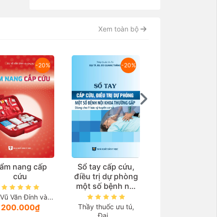
Xem toàn bộ
-20%
-20%
-2
ẩm nang cấp
Sổ tay cấp cứu,
Chẩn đoán v
cứu
điều trị dự phòng
điều trị các bệ
một số bệnh nội
cơ xương khớ
khoa thường gặp
Vũ Văn Đính và...
(Dùng cho y bác
200.000₫
Thầy thuốc ưu tú,
TS.BSNT. Nguyễ
sỹ tuyến cơ sở)
Đại...
Thị...