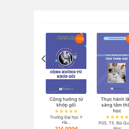
-15%
-
Cộng hưởng từ
Thực hành l
khớp gối
sàng tâm th
học
Trường Đại học Y
Hà...
PGS. TS. Bùi Q
314.000₫
Huy