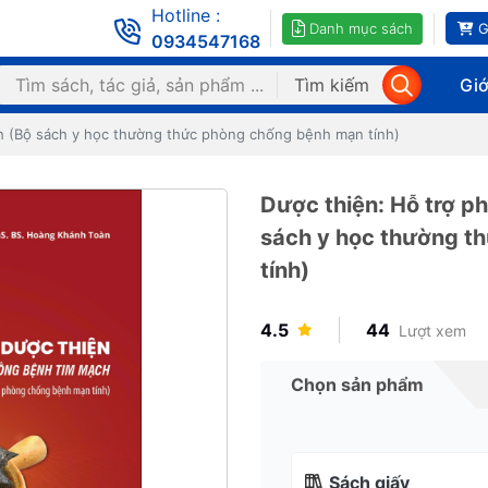
Hotline :
Danh mục sách
G
0934547168
Tìm kiếm
Giớ
h (Bộ sách y học thường thức phòng chống bệnh mạn tính)
Dược thiện: Hỗ trợ p
sách y học thường t
tính)
4.5
44
Lượt xem
Chọn sản phẩm
Sách giấy