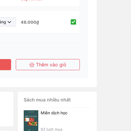
áng
48.000₫
Tháng
Tháng
Năm
Năm
Thêm vào giỏ
Sách mua nhiều nhất
Miễn dịch học
93 lượt mua