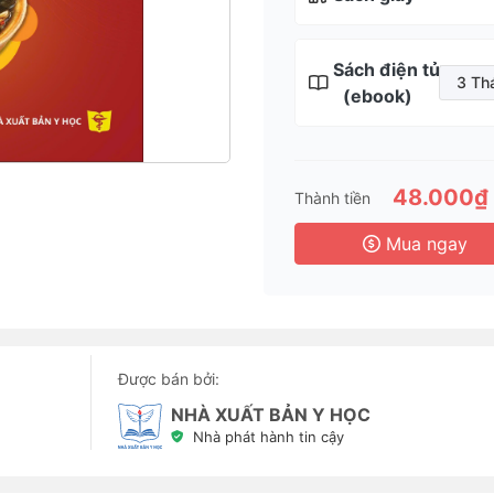
Sách điện tử
3 Th
(ebook)
3 
6 
1 
48.000₫
Thành tiền
3 
Mua ngay
Được bán bởi:
NHÀ XUẤT BẢN Y HỌC
Nhà phát hành tin cậy