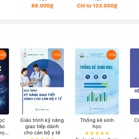
88.000₫
Chỉ từ 133.000₫
15%
-15%
-15%
ọc
Giáo trình kỹ năng
Thống kê sinh
C
ào
giao tiếp dành
học
 học
cho cán bộ y tế
học)