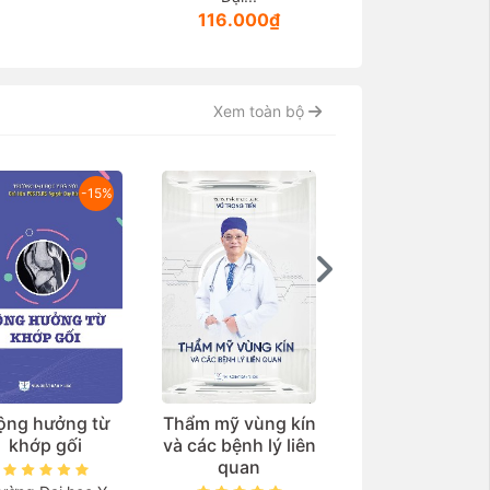
116.000₫
236.000₫
Xem toàn bộ
-15%
ộng hưởng từ
Thẩm mỹ vùng kín
Nghiên cứu mớ
khớp gối
và các bệnh lý liên
Nghiên cứu
quan
Benefit-3: Nhị
tim ban đầu có 