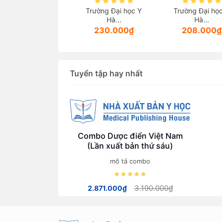
âm sàng điều trị
LỰC (Tài liệu dành
Sang pharma
Trường Đại học Y
Trường Đại họ
Tăng huyết áp
cho giảng viên
Hà...
Hà...
các ngành thuộc
230.000₫
208.000₫
lĩnh vực sức
khoẻ)
Tuyển tập hay nhất
Combo Dược điển Việt Nam
(Lần xuất bản thứ sáu)
mô tả combo
3.190.000₫
2.871.000₫