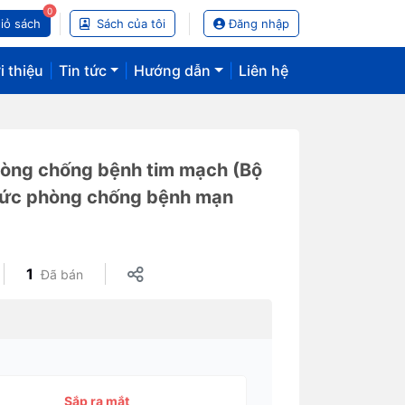
0
iỏ sách
Sách của tôi
Đăng nhập
i thiệu
|
Tin tức
|
Hướng dẫn
|
Liên hệ
hòng chống bệnh tim mạch (Bộ
hức phòng chống bệnh mạn
1
Đã bán
Sắp ra mắt