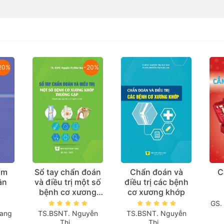
20%
-20%
âm
Sổ tay chẩn đoán
Chẩn đoán và
C
ần
và điều trị một số
điều trị các bệnh
bệnh cơ xương
cơ xương khớp
khớp thường gặp
GS. 
(Dành cho cán bộ
uang
TS.BSNT. Nguyễn
TS.BSNT. Nguyễn
y tế tuyến cơ sở)
Thị...
Thị...