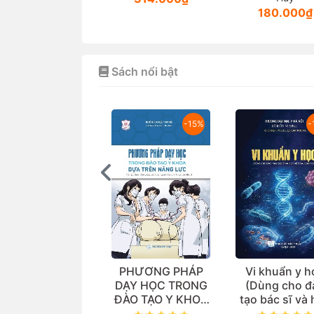
180.000₫
Sách nổi bật
-15%
-
ghiên cứu đoàn
PHƯƠNG PHÁP
Vi khuẩn y h
ệ đa trung tâm:
DẠY HỌC TRONG
(Dùng cho đ
o sánh các chẹn
ĐÀO TẠO Y KHOA
tạo bác sĩ và
ta trong thực tế
DỰA TRÊN NĂNG
viên sau đại 