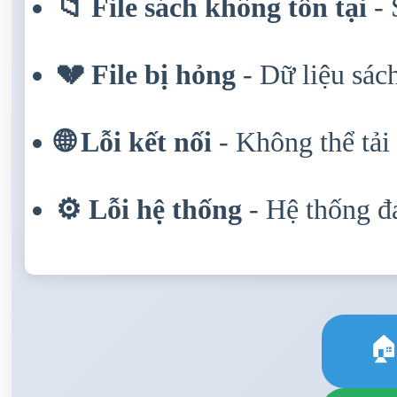
📁 File sách không tồn tại
- 
💔 File bị hỏng
- Dữ liệu sách
🌐 Lỗi kết nối
- Không thể tải 
⚙️ Lỗi hệ thống
- Hệ thống đa
🏠