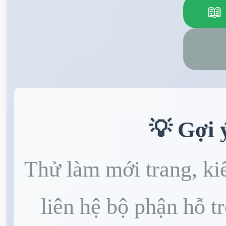
📖
💡 Gợi 
Thử làm mới trang, kiể
liên hệ bộ phận hỗ tr