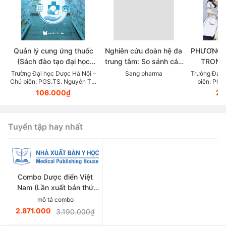
Quản lý cung ứng thuốc
Nghiên cứu đoàn hệ đa
PHƯƠNG 
(Sách đào tạo đại học
trung tâm: So sánh các
TRONG
ngành dược học)
chẹn beta trong thực tế
KHOA DỰ
Trường Đại học Dược Hà Nội –
Sang pharma
Trường Đại 
Chủ biên: PGS.TS. Nguyễn Thị
biên: PGS
lâm sàng điều trị Tăng
LỰC (Tài
Thanh Hương
106.000₫
23
huyết áp
giảng v
thuộc lĩn
Tuyển tập hay nhất
Combo Dược điển Việt
Nam (Lần xuất bản thứ
sáu)
mô tả combo
2.871.000
3.190.000₫