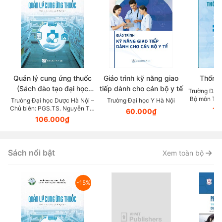
Quản lý cung ứng thuốc
Giáo trình kỹ năng giao
Thống 
(Sách đào tạo đại học
tiếp dành cho cán bộ y tế
Trường Đại 
ngành dược học)
Bộ môn Toá
Trường Đại học Dược Hà Nội –
Trường Đại học Y Hà Nội
Quách Thị 
Chủ biên: PGS.TS. Nguyễn Thị
10
60.000₫
Thanh Hương
106.000₫
Sách nổi bật
Xem toàn bộ
-15%