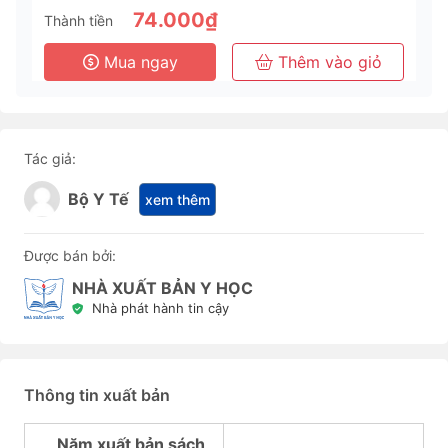
74.000₫
Thành tiền
Mua ngay
Thêm vào giỏ
Tác giả:
Bộ Y Tế
xem thêm
Được bán bởi:
NHÀ XUẤT BẢN Y HỌC
Nhà phát hành tin cậy
Thông tin xuất bản
Năm xuất bản sách