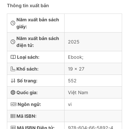
Thông tin xuất bản
Năm xuất bản sách
giấy:
Năm xuất bản sách
2025
điện tử:
Loại sách:
Ebook;
Khổ sách:
19 x 27
Số trang:
552
Quốc gia:
Việt Nam
Ngôn ngữ:
vi
Mã ISBN:
Mã ISBN Điện tử:
978-604-66-5892-4