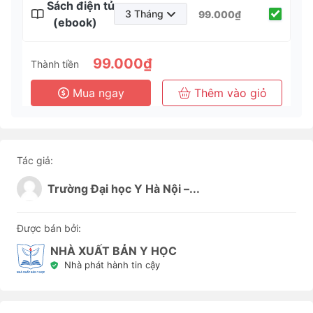
Sách điện tử
3 Tháng
99.000₫
(ebook)
3 Tháng
6 Tháng
99.000₫
Thành tiền
1 Năm
Mua ngay
Thêm vào giỏ
3 Năm
Tác giả:
Trường Đại học Y Hà Nội –...
Được bán bởi:
NHÀ XUẤT BẢN Y HỌC
Nhà phát hành tin cậy