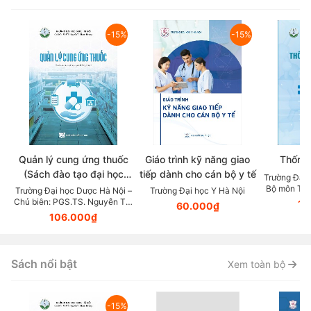
-15%
-15%
Quản lý cung ứng thuốc
Giáo trình kỹ năng giao
Thống 
(Sách đào tạo đại học
tiếp dành cho cán bộ y tế
Trường Đại 
ngành dược học)
Bộ môn Toá
Trường Đại học Dược Hà Nội –
Trường Đại học Y Hà Nội
Quách Thị 
Chủ biên: PGS.TS. Nguyễn Thị
10
60.000₫
Thanh Hương
106.000₫
Sách nổi bật
Xem toàn bộ
-15%