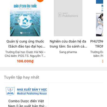
Quản lý cung ứng thuốc
Nghiên cứu đoàn hệ đa
PHƯƠNG 
(Sách đào tạo đại học
trung tâm: So sánh các
TRONG
ngành dược học)
chẹn beta trong thực tế
KHOA DỰ
Trường Đại học Dược Hà Nội –
Sang pharma
Trường Đại 
Chủ biên: PGS.TS. Nguyễn Thị
biên: PGS
lâm sàng điều trị Tăng
LỰC (Tài
Thanh Hương
106.000₫
23
huyết áp
giảng v
thuộc lĩn
Tuyển tập hay nhất
Combo Dược điển Việt
Nam (Lần xuất bản thứ