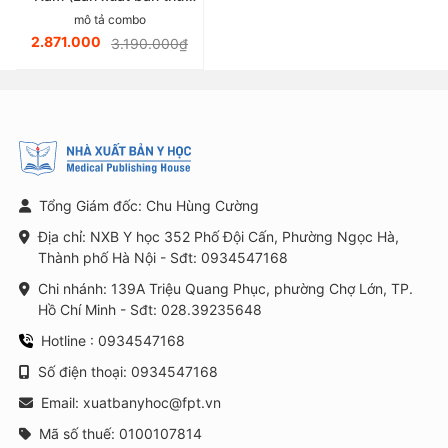
sáu)
mô tả combo
2.871.000
3.190.000₫
Tổng Giám đốc: Chu Hùng Cường
Địa chỉ: NXB Y học 352 Phố Đội Cấn, Phường Ngọc Hà,
Thành phố Hà Nội - Sđt: 0934547168
Chi nhánh: 139A Triệu Quang Phục, phường Chợ Lớn, TP.
Hồ Chí Minh - Sđt: 028.39235648
Hotline : 0934547168
Số điện thoại: 0934547168
Email: xuatbanyhoc@fpt.vn
Mã số thuế: 0100107814