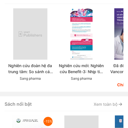
Nghiên cứu đoàn hệ đa
Nghiên cứu mới: Nghiên
Đã đến 
trung tâm: So sánh các
cứu Benefit-3: Nhịp tim
Vancomyc
chẹn beta trong thực tế
ban đầu có dự đoán được
trong đi
Sang pharma
Sang pharma
Dr
lâm sàng điều trị Tăng
hiệu quả hạ huyết áp khi
MRSA-M
Chỉ 
huyết áp
sử dụng chẹn beta?
resistane
aureus:
kháng 
Sách nổi bật
Xem toàn bộ
-15%