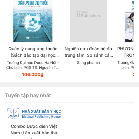
Quản lý cung ứng thuốc
Nghiên cứu đoàn hệ đa
PHƯƠNG 
(Sách đào tạo đại học
trung tâm: So sánh các
TRONG
ngành dược học)
chẹn beta trong thực tế
KHOA DỰ
Trường Đại học Dược Hà Nội –
Sang pharma
Trường Đại 
Chủ biên: PGS.TS. Nguyễn Thị
biên: PGS
lâm sàng điều trị Tăng
LỰC (Tài
Thanh Hương
106.000₫
23
huyết áp
giảng v
thuộc lĩn
Tuyển tập hay nhất
Combo Dược điển Việt
Nam (Lần xuất bản thứ