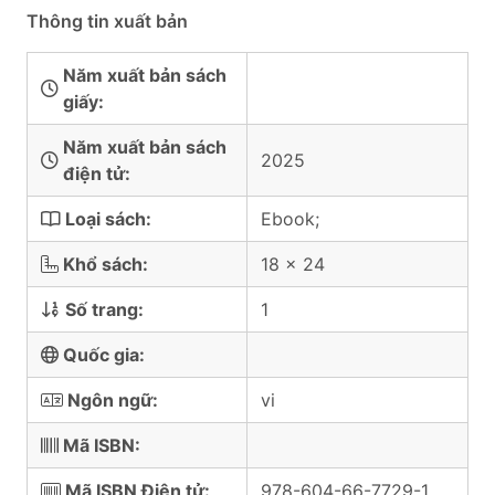
Thông tin xuất bản
Năm xuất bản sách
giấy:
Năm xuất bản sách
2025
điện tử:
Loại sách:
Ebook;
Khổ sách:
18 x 24
Số trang:
1
Quốc gia:
Ngôn ngữ:
vi
Mã ISBN:
Mã ISBN Điện tử:
978-604-66-7729-1