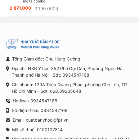
sáu)
mô tả combo
2.871.000
3.190.000₫
Tổng Giám đốc: Chu Hùng Cường
Địa chỉ: NXB Y học 352 Phố Đội Cấn, Phường Ngọc Hà,
Thành phố Hà Nội - Sđt: 0934547168
Chi nhánh: 139A Triệu Quang Phục, phường Chợ Lớn, TP.
Hồ Chí Minh - Sđt: 028.39235648
Hotline : 0934547168
Số điện thoại: 0934547168
Email: xuatbanyhoc@fpt.vn
Mã số thuế: 0100107814