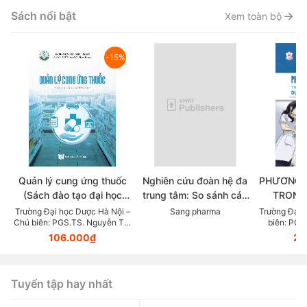
Sách nổi bật
Xem toàn bộ
-15%
Quản lý cung ứng thuốc
Nghiên cứu đoàn hệ đa
PHƯƠNG 
(Sách đào tạo đại học
trung tâm: So sánh các
TRONG
ngành dược học)
chẹn beta trong thực tế
KHOA DỰ
Trường Đại học Dược Hà Nội –
Sang pharma
Trường Đại 
Chủ biên: PGS.TS. Nguyễn Thị
biên: PGS
lâm sàng điều trị Tăng
LỰC (Tài
Thanh Hương
106.000₫
23
huyết áp
giảng v
thuộc lĩn
Tuyển tập hay nhất