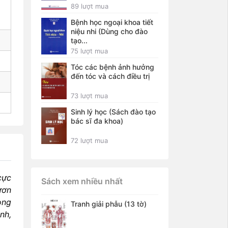
89 lượt mua
Bệnh học ngoại khoa tiết
niệu nhi (Dùng cho đào
tạo...
75 lượt mua
Tóc các bệnh ảnh hưởng
đến tóc và cách điều trị
73 lượt mua
Sinh lý học (Sách đào tạo
bác sĩ đa khoa)
72 lượt mua
cực
Sách xem nhiều nhất
ươn
ong
Tranh giải phẫu (13 tờ)
nh,