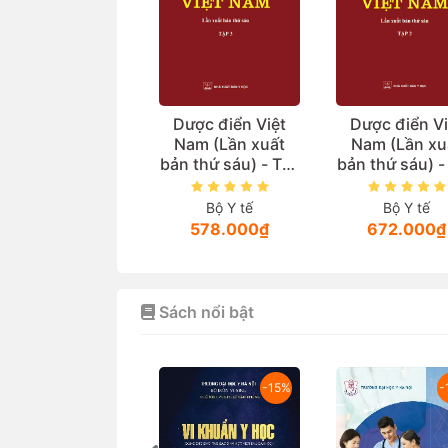
Dược điển Việt
Dược điển Vi
Nam (Lần xuất
Nam (Lần xu
bản thứ sáu) - Tập
bản thứ sáu) -
3
2
Bộ Y tế
Bộ Y tế
578.000₫
672.000₫
Sách nổi bật
-15%
-15%
-