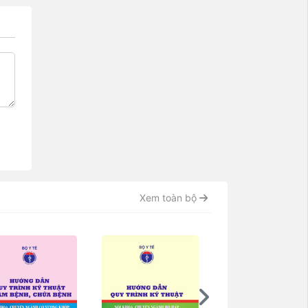
Xem toàn bộ
-1