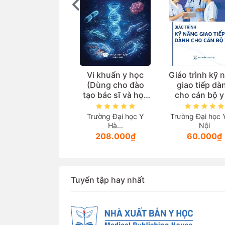
PHƯƠNG PHÁP
Vi khuẩn y học
Giáo trình kỹ 
ẠY HỌC TRONG
(Dùng cho đào
giao tiếp dà
ÀO TẠO Y KHOA
tạo bác sĩ và học
cho cán bộ y
ỰA TRÊN NĂNG
viên sau đại học)
C (Tài liệu dành
Trường Đại học Y
Trường Đại học Y
Trường Đại học 
cho giảng viên
Hà...
Hà...
Nội
ác ngành thuộc
230.000₫
208.000₫
60.000₫
lĩnh vực sức
khoẻ)
Tuyển tập hay nhất