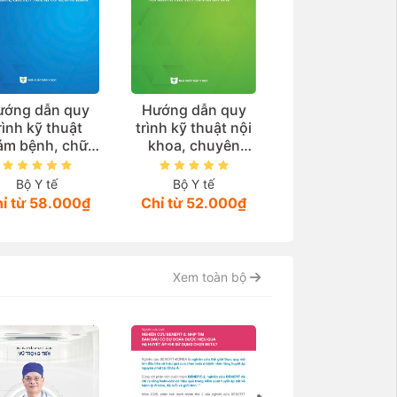
ướng dẫn quy
Hướng dẫn quy
Hướng dẫn ch
rình kỹ thuật
trình kỹ thuật nội
đoán và điều tr
ám bệnh, chữa
khoa, chuyên
một số bệnh v
ệnh nội khoa,
ngành hô hấp
thận – tiết niệ
uyên ngành cơ
Bộ Y tế
Bộ Y tế
Bộ Y tế
xương khớp
ỉ từ 58.000₫
Chỉ từ 52.000₫
94.000₫
Xem toàn bộ
-1