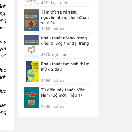
4321 lượt xem
ệnh
Tâm thần phân liệt
ng.
nguyên nhân, chẩn đoán
ộng
và điều...
hữa
4050 lượt xem
Phẫu thuật nội soi trong
n y
điều trị ung thư đại tràng
yết
3576 lượt xem
 số
Phẫu thuật tạo hình thẩm
mỹ da đầu
lập
ành
3096 lượt xem
Từ điển cây thuốc Việt
lực
Nam (Bộ mới - Tập 1)
dẫn
2806 lượt xem
ong