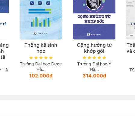
năng
Thống kê sinh
Cộng hưởng từ
Thẩ
nh
học
khớp gối
và 
 tế
Trường Đại học Dược
Trường Đại học Y
Hà...
Hà...
Y Hà
TS
102.000₫
314.000₫