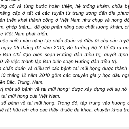
ủng cố và từng bước hoàn thiện, hệ thống khám, chữa b
nâng cấp ở tất cả các tuyến từ trung ương đến địa phươ
tiên triển khai thành công ở Việt Nam như chụp và nong đ
ệm, ghép thận,... đã góp phần nâng cao chất lượng khám, c
c Việt Nam phát triển.
uộc nhiều vào năng lực chẩn đoán và điều ữị của các tuyế
y ngày 05 tháng 02 năm 2010, Bộ trưởng Bộ Y tế đã ra qu
 Ban Chỉ đạo biên soạn Hướng dẫn điều trị, quyết định
về việc thành lập Ban biên soạn Hướng dẫn điều trị.
 chẩn đoán và điều trị các bệnh tai mũi họng được thành 
 10 tháng 12 năm 2010 gồm các chuyên gia y học đầu ng
iền Bắc, Trung, Nam.
trị một số bệnh về tai mũi họng” được xây dựng với sự nỗ 
tai mũi họng của Việt Nam.
 số bệnh về tai mũi họng. Trong đó, tập trung vào hướng 
 sẽ rất hữu ích cho các thầy thuốc đa khoa, chuyên khoa tr