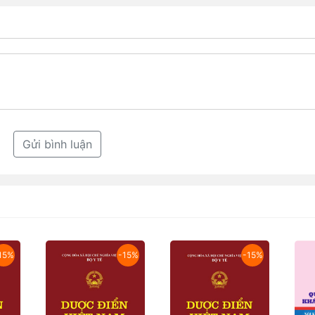
Gửi bình luận
15%
-15%
-15%