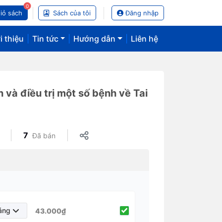
0
iỏ sách
Sách của tôi
Đăng nhập
i thiệu
|
Tin tức
|
Hướng dẫn
|
Liên hệ
và điều trị một số bệnh về Tai
7
Đã bán
áng
43.000₫