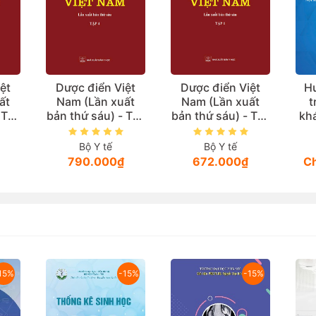
ệt
Dược điển Việt
Dược điển Việt
H
ất
Nam (Lần xuất
Nam (Lần xuất
t
 Tập
bản thứ sáu) - Tập
bản thứ sáu) - Tập
kh
4
1
b
ch
Bộ Y tế
Bộ Y tế
790.000₫
672.000₫
Ch
15%
-15%
-15%