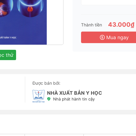
3 
6 
1 
43.000₫
Thành tiền
3 
Mua ngay
c thử
Được bán bởi:
NHÀ XUẤT BẢN Y HỌC
Nhà phát hành tin cậy