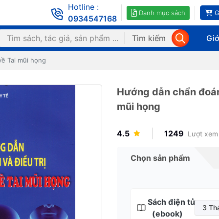
Hotline :
Danh mục sách
G
0934547168
Tìm kiếm
Giớ
về Tai mũi họng
Hướng dẫn chẩn đoán 
mũi họng
4.5
1249
Lượt xem
Chọn sản phẩm
Sách điện tử
3 Th
(ebook)