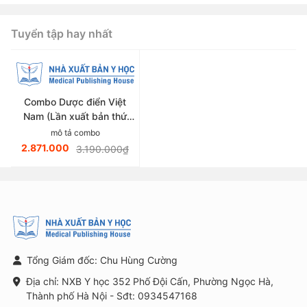
thuộc lĩn
Tuyển tập hay nhất
Combo Dược điển Việt
Nam (Lần xuất bản thứ
sáu)
mô tả combo
2.871.000
3.190.000₫
Tổng Giám đốc: Chu Hùng Cường
Địa chỉ: NXB Y học 352 Phố Đội Cấn, Phường Ngọc Hà,
Thành phố Hà Nội - Sđt: 0934547168