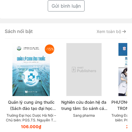
Gửi bình luận
Sách nổi bật
Xem toàn bộ
-15%
Quản lý cung ứng thuốc
Nghiên cứu đoàn hệ đa
PHƯƠNG 
(Sách đào tạo đại học
trung tâm: So sánh các
TRONG
ngành dược học)
chẹn beta trong thực tế
KHOA DỰ
Trường Đại học Dược Hà Nội –
Sang pharma
Trường Đại 
Chủ biên: PGS.TS. Nguyễn Thị
biên: PGS
lâm sàng điều trị Tăng
LỰC (Tài
Thanh Hương
106.000₫
23
huyết áp
giảng v