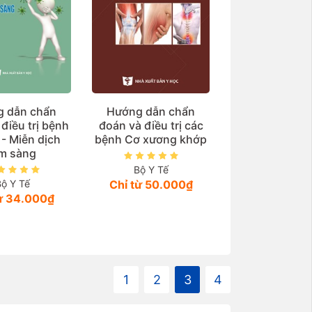
 dẫn chẩn
Hướng dẫn chẩn
điều trị bệnh
đoán và điều trị các
 - Miễn dịch
bệnh Cơ xương khớp
âm sàng
Bộ Y Tế
Bộ Y Tế
Chỉ từ 50.000₫
từ 34.000₫
1
2
3
4