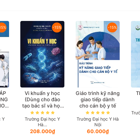
15%
-15%
-15%
ÁP
Vi khuẩn y học
Giáo trình kỹ năng
T
ONG
(Dùng cho đào
giao tiếp dành
HOA
tạo bác sĩ và học
cho cán bộ y tế
ĂNG
viên sau đại học)
Trư
dành
c Y
Trường Đại học Y
Trường Đại học Y Hà
ên
Hà...
Nội
uộc
208.000₫
60.000₫
c