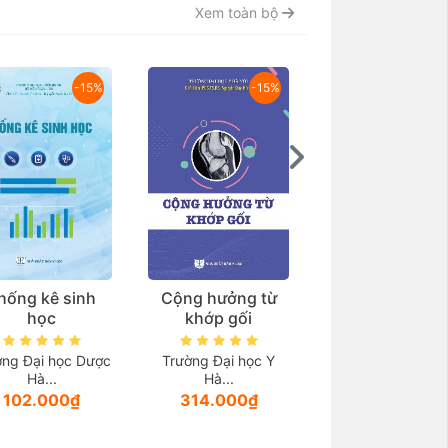
Xem toàn bộ
-15%
-15%
hống kê sinh
Cộng hưởng từ
Thẩm mỹ vùng k
học
khớp gối
và các bệnh lý l
quan
ờng Đại học Dược
Trường Đại học Y
Hà...
Hà...
TS.BS. Thầy thu
102.000₫
314.000₫
ưu...
999.000₫