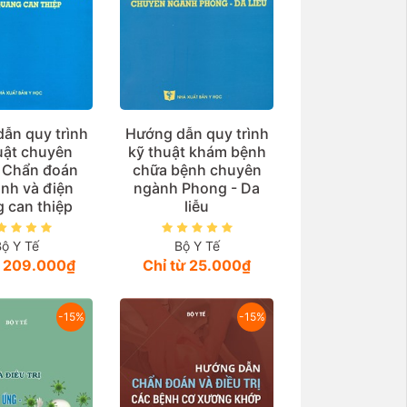
ẫn quy trình
Hướng dẫn quy trình
uật chuyên
kỹ thuật khám bệnh
 Chẩn đoán
chữa bệnh chuyên
ảnh và điện
ngành Phong - Da
 can thiệp
liễu
Bộ Y Tế
Bộ Y Tế
ừ 209.000₫
Chỉ từ 25.000₫
-15%
-15%