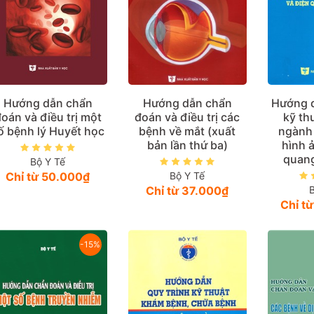
Hướng dẫn chẩn
Hướng dẫn chẩn
Hướng d
oán và điều trị một
đoán và điều trị các
kỹ th
ố bệnh lý Huyết học
bệnh về mắt (xuất
ngành
bản lần thứ ba)
hình 
quang
Bộ Y Tế
Chỉ từ 50.000₫
Bộ Y Tế
Chỉ từ 37.000₫
Chỉ t
-15%