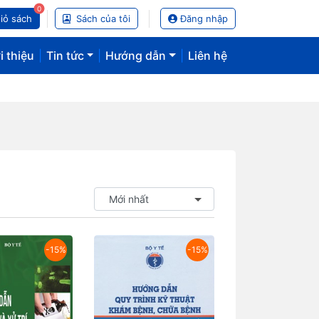
0
iỏ sách
Sách của tôi
Đăng nhập
i thiệu
|
Tin tức
|
Hướng dẫn
|
Liên hệ
-15%
-15%