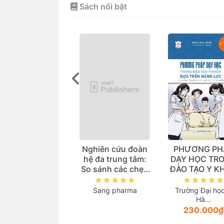
Sách nổi bật
-15%
-
uản lý cung ứng
Nghiên cứu đoàn
PHƯƠNG PH
huốc (Sách đào
hệ đa trung tâm:
DẠY HỌC TR
o đại học ngành
So sánh các chẹn
ĐÀO TẠO Y K
dược học)
beta trong thực tế
DỰA TRÊN N
lâm sàng điều trị
LỰC (Tài liệu 
ường Đại học Dược
Sang pharma
Trường Đại họ
Tăng huyết áp
cho giảng vi
Hà...
Hà...
các ngành th
106.000₫
230.000₫
lĩnh vực sứ