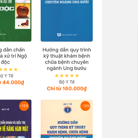
 dẫn chẩn
Hướng dẫn quy trình
à xử trí Ngộ
kỹ thuật khám bệnh
độc
chữa bệnh chuyên
ngành Ung bướu
Bộ Y Tế
từ 44.000₫
Bộ Y Tế
Chỉ từ 160.000₫
-15%
-15%