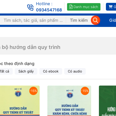
Hotline :
Danh mục sách
G
0934547168
Tìm kiếm
Giớ
 bộ hướng dẫn quy trình
ọc theo định dạng
Tất cả
Sách giấy
Có ebook
Có audio
-15%
-15%