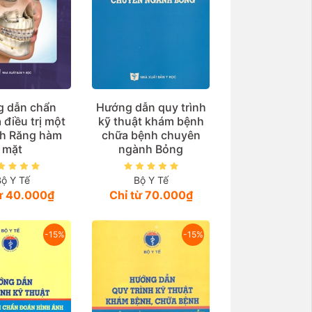
 dẫn chẩn
Hướng dẫn quy trình
 điều trị một
kỹ thuật khám bệnh
nh Răng hàm
chữa bệnh chuyên
mặt
ngành Bỏng
Bộ Y Tế
Bộ Y Tế
từ 40.000₫
Chỉ từ 70.000₫
-15%
-15%