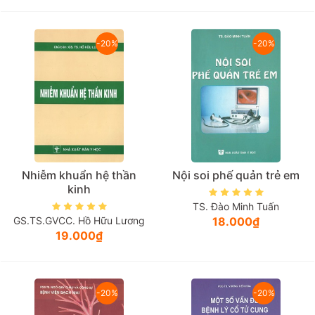
-20%
-20%
Nhiễm khuẩn hệ thần
Nội soi phế quản trẻ em
kinh
TS. Đào Minh Tuấn
GS.TS.GVCC. Hồ Hữu Lương
18.000₫
19.000₫
-20%
-20%