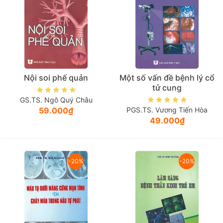
Nội soi phế quản
Một số vấn đề bệnh lý cổ
tử cung
GS.TS. Ngô Quý Châu
59.000₫
PGS.TS. Vương Tiến Hòa
49.000₫
-20%
-20%