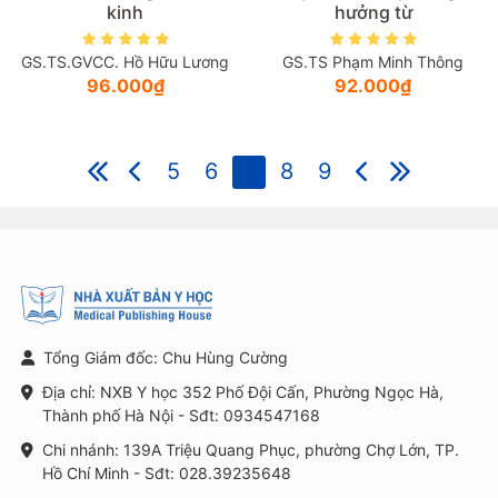
kinh
hưởng từ
GS.TS.GVCC. Hồ Hữu Lương
GS.TS Phạm Minh Thông
96.000₫
92.000₫
5
6
7
8
9
Tổng Giám đốc: Chu Hùng Cường
Địa chỉ: NXB Y học 352 Phố Đội Cấn, Phường Ngọc Hà,
Thành phố Hà Nội - Sđt: 0934547168
Chi nhánh: 139A Triệu Quang Phục, phường Chợ Lớn, TP.
Hồ Chí Minh - Sđt: 028.39235648