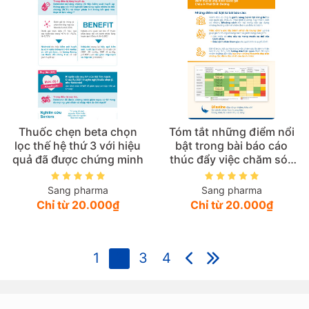
Thuốc chẹn beta chọn
Tóm tắt những điểm nổi
lọc thế hệ thứ 3 với hiệu
bật trong bài báo cáo
quả đã được chứng minh
thúc đẩy việc chăm sóc
lấy bệnh nhân làm trung
tâm trong việc quản lý
Sang pharma
Sang pharma
viêm mũi dị ứng ở các
Chỉ từ 20.000₫
Chỉ từ 20.000₫
quốc gia Châu Á-Thái
Bình Dương
1
2
3
4