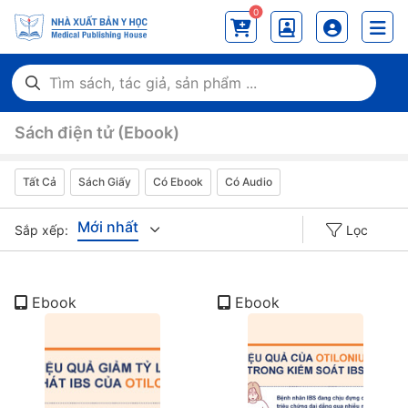
0
Sách điện tử (Ebook)
Tất Cả
Sách Giấy
Có Ebook
Có Audio
Mới nhất
Sắp xếp:
Lọc
Giá tăng đần
Ebook
Ebook
Giá thấp đần
Năm xuất bản
Mới nhất