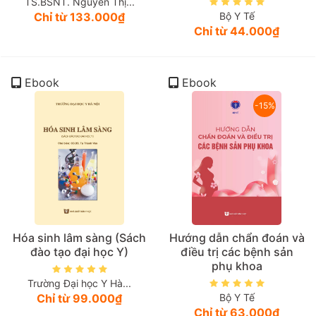
TS.BSNT. Nguyễn Thị...
Chỉ từ 133.000₫
Bộ Y Tế
Chỉ từ 44.000₫
Ebook
Ebook
-15%
Hóa sinh lâm sàng (Sách
Hướng dẫn chẩn đoán và
đào tạo đại học Y)
điều trị các bệnh sản
phụ khoa
Trường Đại học Y Hà...
Chỉ từ 99.000₫
Bộ Y Tế
Chỉ từ 63.000₫