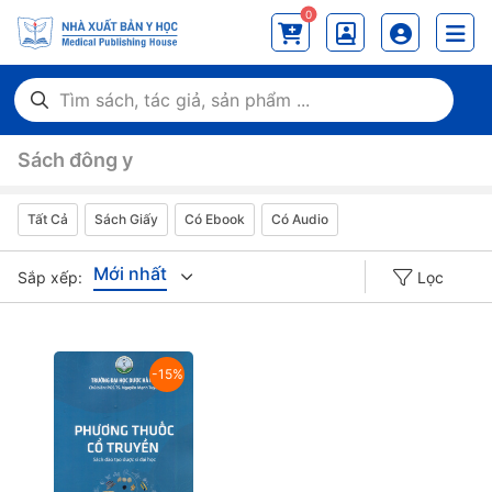
0
Sách đông y
Tất Cả
Sách Giấy
Có Ebook
Có Audio
Mới nhất
Sắp xếp:
Lọc
Giá tăng đần
-15%
Giá thấp đần
Năm xuất bản
Mới nhất