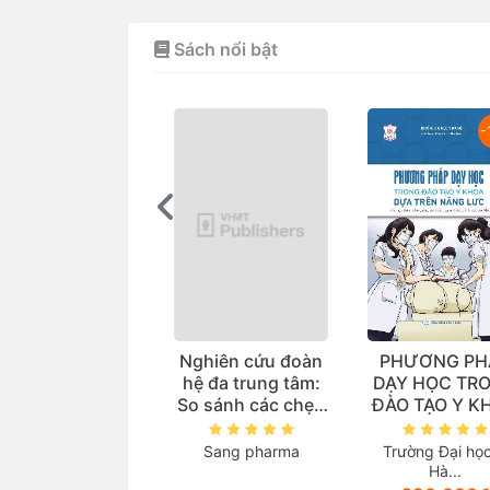
Sách nổi bật
-15%
-
uản lý cung ứng
Nghiên cứu đoàn
PHƯƠNG PH
huốc (Sách đào
hệ đa trung tâm:
DẠY HỌC TR
o đại học ngành
So sánh các chẹn
ĐÀO TẠO Y K
dược học)
beta trong thực tế
DỰA TRÊN N
lâm sàng điều trị
LỰC (Tài liệu 
ường Đại học Dược
Sang pharma
Trường Đại họ
Tăng huyết áp
cho giảng vi
Hà...
Hà...