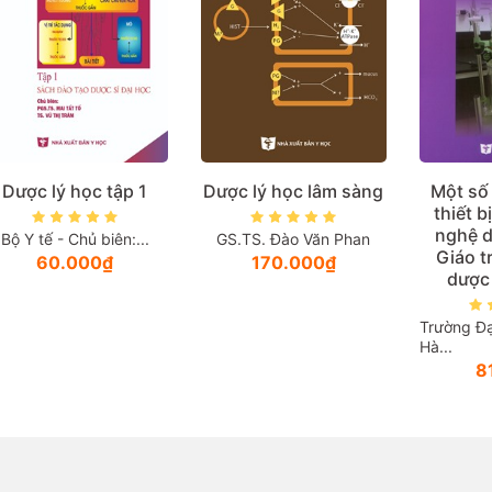
Dược lý học tập 1
Dược lý học lâm sàng
Một số 
thiết b
nghệ 
Bộ Y tế - Chủ biên:...
GS.TS. Đào Văn Phan
Giáo t
60.000₫
170.000₫
dược 
Trường Đạ
Hà...
8