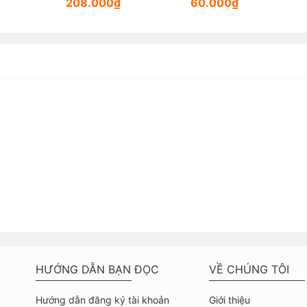
uộc
208.000₫
60.000₫
c
HƯỚNG DẪN BẠN ĐỌC
VỀ CHÚNG TÔI
Hướng dẫn đăng ký tài khoản
Giới thiệu