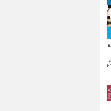
B
Tr
Hà