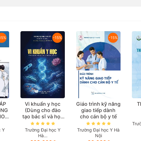
15%
-15%
-15%
ÁP
Vi khuẩn y học
Giáo trình kỹ năng
T
ONG
(Dùng cho đào
giao tiếp dành
HOA
tạo bác sĩ và học
cho cán bộ y tế
ĂNG
viên sau đại học)
Trư
dành
c Y
Trường Đại học Y
Trường Đại học Y Hà
ên
Hà...
Nội