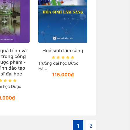
quá trình và
Hoá sinh lâm sàng
ị trong công
dược phẩm -
Trường đại học Dược
rình đào tạo
Hà...
sĩ đại học
115.000₫
i học Dược
1.000₫
1
2