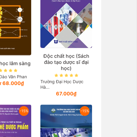
Độc chất học (Sách
đào tạo dược sĩ đại
 học lâm sàng
học)
Đào Văn Phan
Trường Đại Học Dược
từ 68.000₫
Hà...
67.000₫
-15%
-15%