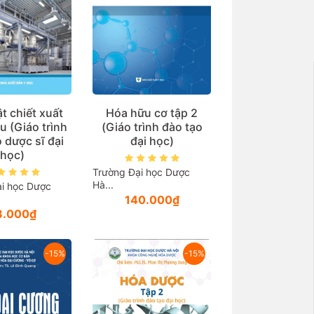
t chiết xuất
Hóa hữu cơ tập 2
u (Giáo trình
(Giáo trình đào tạo
 dược sĩ đại
đại học)
học)
Trường Đại học Dược
Hà...
i học Dược
140.000₫
8.000₫
-15%
-15%