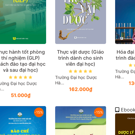
hực hành tốt phòng
Thực vật dược (Giáo
Hóa đại
thí nghiệm (GLP)
trình dành cho sinh
trình đà
Sách đào tạo đại học
viên đại học)
và sau đại học)
Trường Đạ
Hà...
Trường Đại học Dược
Hà...
13
ường Đại học Dược
...
162.000₫
51.000₫
Eboo
-15%
-15%