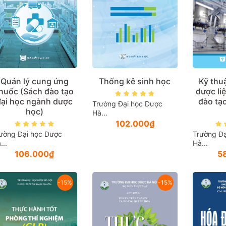
Quản lý cung ứng
Thống kê sinh học
Kỹ thuậ
huốc (Sách đào tạo
dược liệ
đại học ngành dược
đào tạo
Trường Đại học Dược
học)
Hà...
102.000₫
ường Đại học Dược
Trường Đạ
...
Hà...
106.000₫
5
-15%
-15%