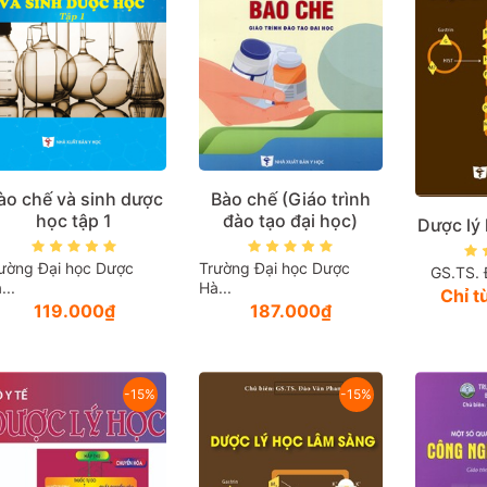
ào chế và sinh dược
Bào chế (Giáo trình
học tập 1
đào tạo đại học)
Dược lý
ường Đại học Dược
Trường Đại học Dược
GS.TS. 
...
Hà...
Chỉ 
119.000₫
187.000₫
-15%
-15%