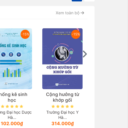
Xem toàn bộ
-15%
-15%
hống kê sinh
Cộng hưởng từ
Thẩm mỹ vùng k
học
khớp gối
và các bệnh lý l
quan
ờng Đại học Dược
Trường Đại học Y
Hà...
Hà...
TS.BS. Thầy thu
102.000₫
314.000₫
ưu...