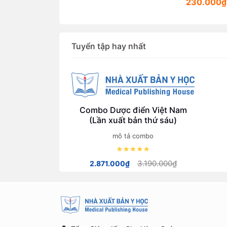
các ngành th
106.000₫
230.000₫
lĩnh vực sứ
khoẻ)
Tuyển tập hay nhất
Combo Dược điển Việt Nam
(Lần xuất bản thứ sáu)
mô tả combo
3.190.000₫
2.871.000₫