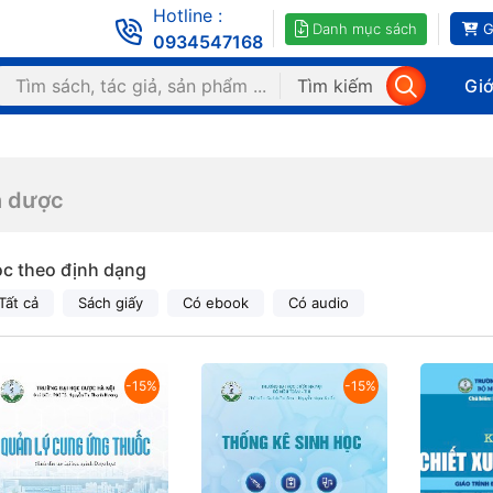
Hotline :
Danh mục sách
G
0934547168
Tìm kiếm
Giớ
h dược
ọc theo định dạng
Tất cả
Sách giấy
Có ebook
Có audio
-15%
-15%