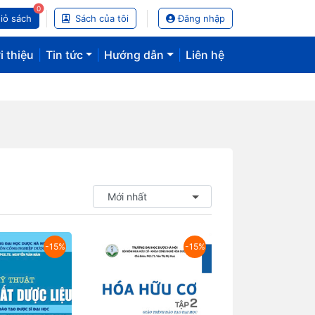
0
iỏ sách
Sách của tôi
Đăng nhập
i thiệu
|
Tin tức
|
Hướng dẫn
|
Liên hệ
-15%
-15%