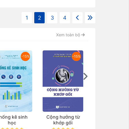
1
2
3
4
Xem toàn bộ
-15%
ộng hưởng từ
Thẩm mỹ vùng kín
Nghiên cứu mớ
khớp gối
và các bệnh lý liên
Nghiên cứu
quan
Benefit-3: Nh