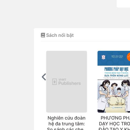
Sách nổi bật
-15%
ghiên cứu đoàn
PHƯƠNG PHÁP
Vi khuẩn y 
hệ đa trung tâm:
DẠY HỌC TRONG
(Dùng cho 
o sánh các chẹn
ĐÀO TẠO Y KHOA
tạo bác sĩ và