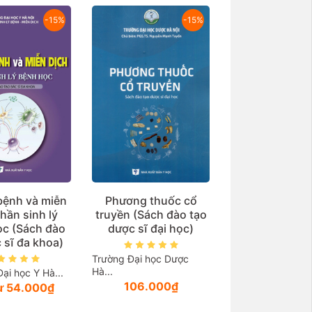
-15%
-15%
 bệnh và miễn
Phương thuốc cổ
hần sinh lý
truyền (Sách đào tạo
ọc (Sách đào
dược sĩ đại học)
 sĩ đa khoa)
Trường Đại học Dược
Hà...
ại học Y Hà...
106.000₫
từ 54.000₫