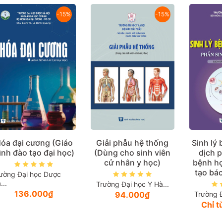
-15%
-15%
óa đại cương (Giáo
Giải phẫu hệ thống
Sinh lý
rình đào tạo đại học)
(Dùng cho sinh viên
dịch p
cử nhân y học)
bệnh h
tạo bác
ường Đại học Dược
...
Trường Đại học Y Hà...
136.000₫
94.000₫
Trường Đ
Chỉ 