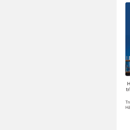
H
t
Tr
Hà