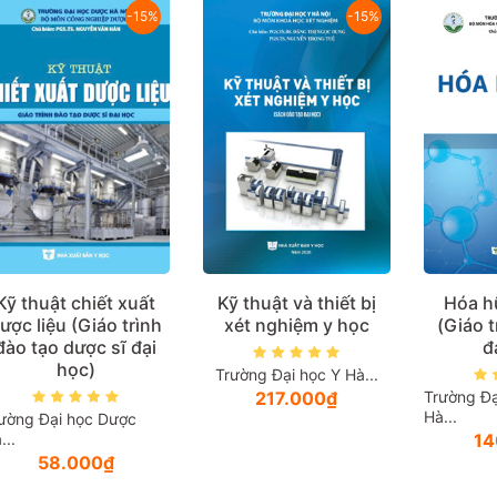
-15%
-15%
Kỹ thuật chiết xuất
Kỹ thuật và thiết bị
Hóa h
ược liệu (Giáo trình
xét nghiệm y học
(Giáo t
đào tạo dược sĩ đại
đ
học)
Trường Đại học Y Hà...
217.000₫
Trường Đạ
Hà...
ường Đại học Dược
...
14
58.000₫