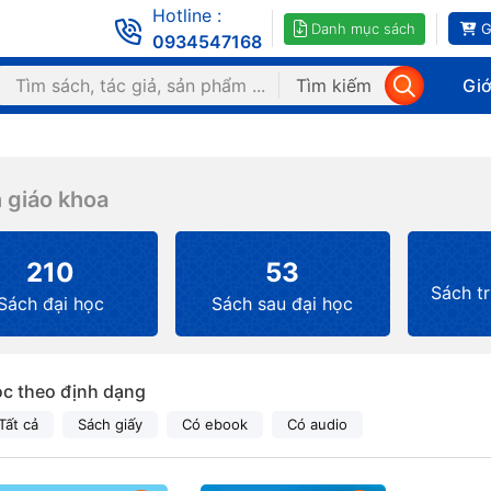
Hotline :
Danh mục sách
G
0934547168
Tìm kiếm
Giớ
 giáo khoa
210
53
Sách t
Sách đại học
Sách sau đại học
ọc theo định dạng
Tất cả
Sách giấy
Có ebook
Có audio