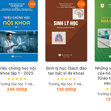
-15%
-15%
Triệu chứng học nội
Sinh lý học (Sách đào
Những v
khoa tập 1 - 2025
tạo bác sĩ đa khoa)
của hó
(Giáo t
sau
Trường Đại học Y Hà...
Trường đại học Y Hà...
246.000₫
136.000₫
Trường Đ
13