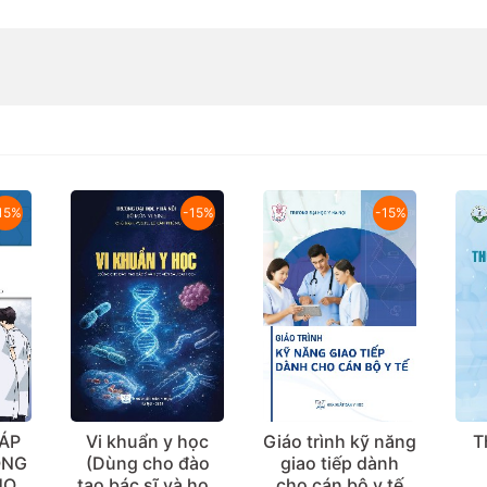
-15%
-15%
-15%
học
Giáo trình kỹ năng
Thống kê sinh
C
đào
giao tiếp dành
học
 học
cho cán bộ y tế