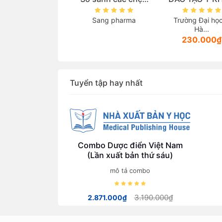
eta trong thực tế
DỰA TRÊN NĂNG
viên sau đại 
âm sàng điều trị
LỰC (Tài liệu dành
Sang pharma
Trường Đại học Y
Trường Đại họ
Tăng huyết áp
cho giảng viên
Hà...
Hà...
các ngành thuộc
230.000₫
208.000
lĩnh vực sức
khoẻ)
Tuyển tập hay nhất
Combo Dược điển Việt Nam
(Lần xuất bản thứ sáu)
mô tả combo
3.190.000₫
2.871.000₫