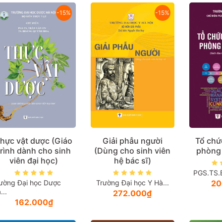
-15%
-15%
hực vật dược (Giáo
Giải phẫu người
Tổ chứ
trình dành cho sinh
(Dùng cho sinh viên
phòng
viên đại học)
hệ bác sĩ)
PGS.TS.B
ường Đại học Dược
Trường Đại học Y Hà...
20
...
272.000₫
162.000₫