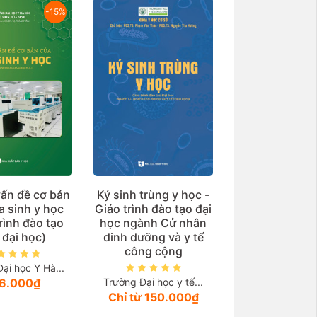
-15%
ấn đề cơ bản
Ký sinh trùng y học -
a sinh y học
Giáo trình đào tạo đại
rình đào tạo
học ngành Cử nhân
 đại học)
dinh dưỡng và y tế
công cộng
ại học Y Hà...
6.000₫
Trường Đại học y tế...
Chỉ từ 150.000₫