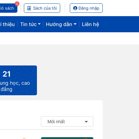
0
iỏ sách
Sách của tôi
Đăng nhập
i thiệu
|
Tin tức
|
Hướng dẫn
|
Liên hệ
21
rung học, cao
đẳng