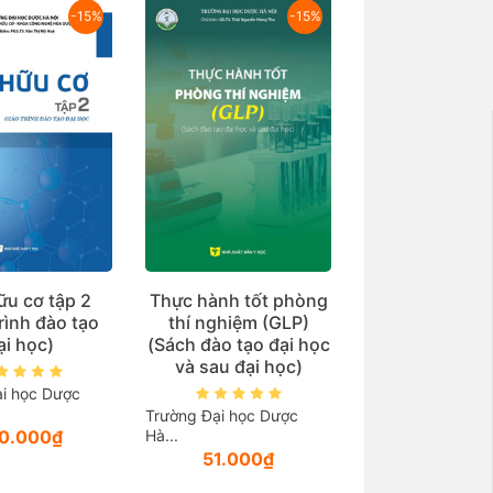
-15%
-15%
ữu cơ tập 2
Thực hành tốt phòng
rình đào tạo
thí nghiệm (GLP)
ại học)
(Sách đào tạo đại học
và sau đại học)
i học Dược
Trường Đại học Dược
0.000₫
Hà...
51.000₫