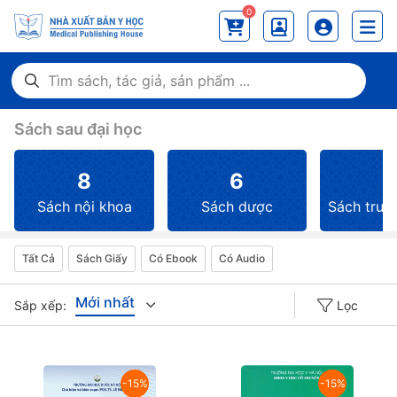
0
Sách sau đại học
8
6
2
Sách nội khoa
Sách dược
Sách truy
Tất Cả
Sách Giấy
Có Ebook
Có Audio
Mới nhất
Sắp xếp:
Lọc
Giá tăng đần
-15%
-15%
Giá thấp đần