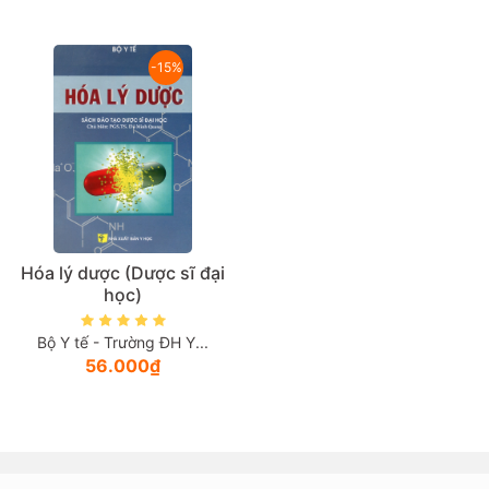
Giá tăng đần
-15%
Giá thấp đần
Năm xuất bản
Mới nhất
Hóa lý dược (Dược sĩ đại
học)
Bộ Y tế - Trường ĐH Y...
56.000₫