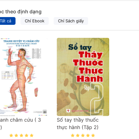
ọc theo định dạng
Tất cả
Chỉ Ebook
Chỉ Sách giấy
ranh châm cứu ( 3
Sổ tay thầy thuốc
)
thực hành (Tập 2)