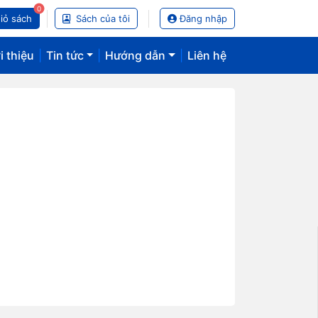
0
iỏ sách
Sách của tôi
Đăng nhập
i thiệu
|
Tin tức
|
Hướng dẫn
|
Liên hệ