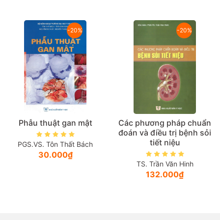
Giá tăng đần
-20%
-20%
Giá thấp đần
Năm xuất bản
Mới nhất
Phẫu thuật gan mật
Các phương pháp chuẩn
đoán và điều trị bệnh sỏi
tiết niệu
PGS.VS. Tôn Thất Bách
30.000₫
TS. Trần Văn Hinh
132.000₫