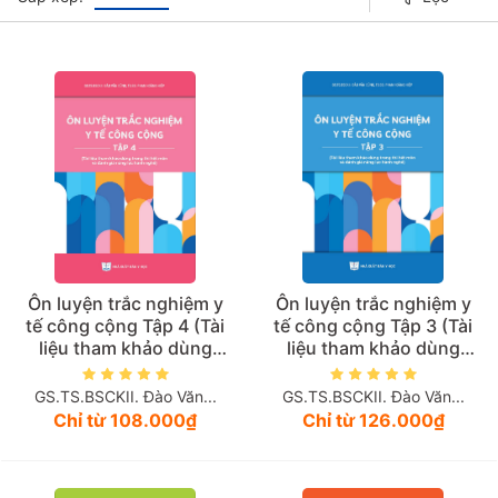
Giá tăng đần
Giá thấp đần
Năm xuất bản
Mới nhất
Ôn luyện trắc nghiệm y
Ôn luyện trắc nghiệm y
tế công cộng Tập 4 (Tài
tế công cộng Tập 3 (Tài
liệu tham khảo dùng
liệu tham khảo dùng
trong thi hết môn và
trong thi hết môn và
đánh giá năng lực hành
đánh giá năng lực hành
GS.TS.BSCKII. Đào Văn...
GS.TS.BSCKII. Đào Văn...
nghề)
nghề)
Chỉ từ 108.000₫
Chỉ từ 126.000₫