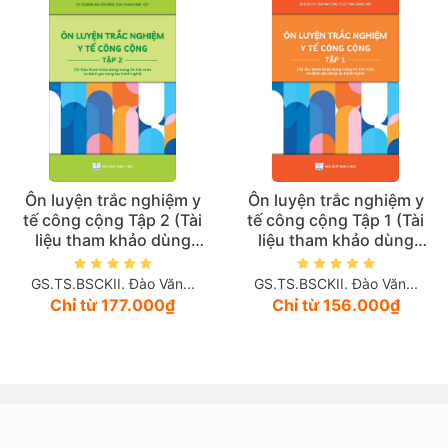
Ôn luyện trắc nghiệm y
Ôn luyện trắc nghiệm y
tế công cộng Tập 2 (Tài
tế công cộng Tập 1 (Tài
liệu tham khảo dùng
liệu tham khảo dùng
trong thi hết môn và
trong thi hết môn và
đánh giá năng lực hành
đánh giá năng lực hành
GS.TS.BSCKII. Đào Văn...
GS.TS.BSCKII. Đào Văn...
nghề)
nghề)
Chỉ từ 177.000₫
Chỉ từ 156.000₫