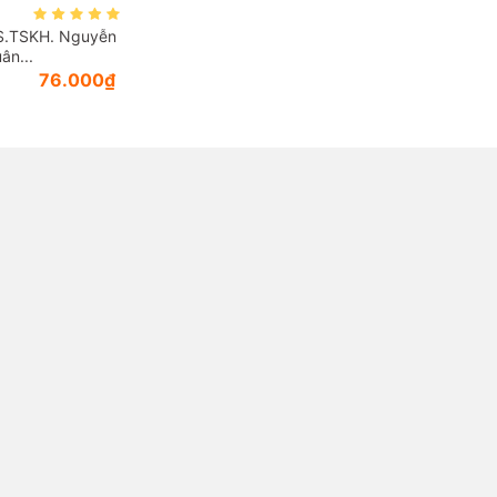
S.TSKH. Nguyễn
ân...
76.000₫