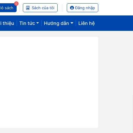
0
iỏ sách
Sách của tôi
Đăng nhập
i thiệu
|
Tin tức
|
Hướng dẫn
|
Liên hệ