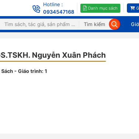
Hotline :
Danh mục sách
G
0934547168
Tìm kiếm
Giớ
S.TSKH. Nguyễn Xuân Phách
Sách - Giáo trình: 1