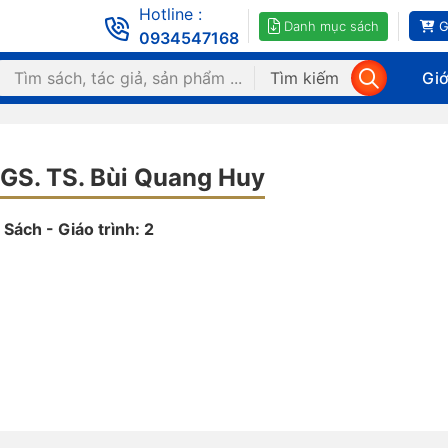
Hotline :
Danh mục sách
G
0934547168
Tìm kiếm
Giớ
GS. TS. Bùi Quang Huy
Sách - Giáo trình: 2