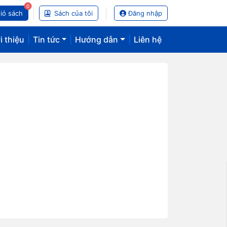
0
iỏ sách
Sách của tôi
Đăng nhập
i thiệu
|
Tin tức
|
Hướng dẫn
|
Liên hệ