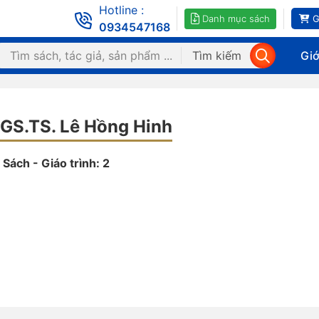
Hotline :
Danh mục sách
G
0934547168
Tìm kiếm
Giớ
GS.TS. Lê Hồng Hinh
Sách - Giáo trình: 2