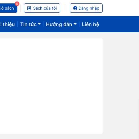
0
iỏ sách
Sách của tôi
Đăng nhập
i thiệu
|
Tin tức
|
Hướng dẫn
|
Liên hệ