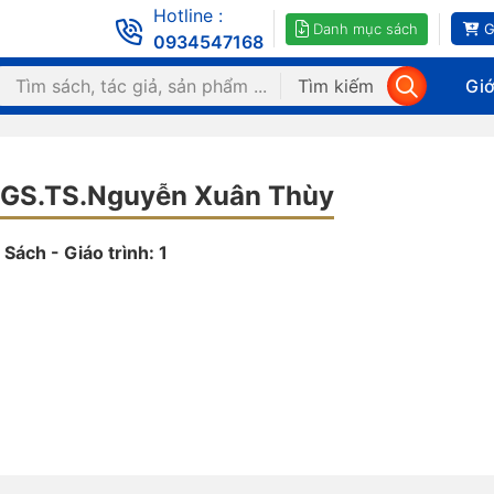
Hotline :
Danh mục sách
G
0934547168
Tìm kiếm
Giớ
GS.TS.Nguyễn Xuân Thùy
Sách - Giáo trình: 1