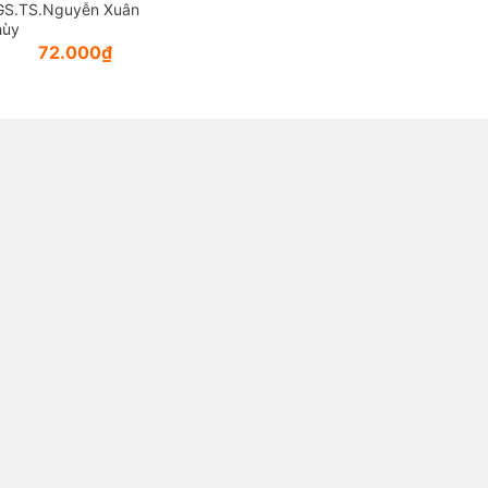
GS.TS.Nguyễn Xuân
hùy
72.000₫