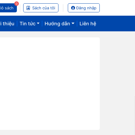
0
iỏ sách
Sách của tôi
Đăng nhập
i thiệu
|
Tin tức
|
Hướng dẫn
|
Liên hệ