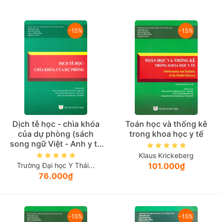
Giá tăng đần
-15%
-15%
Giá thấp đần
Năm xuất bản
Mới nhất
Dịch tễ học - chìa khóa
Toán học và thống kê
của dự phòng (sách
trong khoa học y tế
song ngữ Việt - Anh y tế
công cộng)
Klaus Krickeberg
Trường Đại học Y Thái...
101.000₫
76.000₫
-15%
-15%