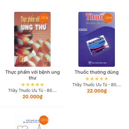
Giá tăng đần
-20%
-20%
Giá thấp đần
Năm xuất bản
Mới nhất
Thực phẩm với bệnh ung
Thuốc thường dùng
thư
Thầy Thuốc Ưu Tú - BS....
Thầy Thuốc Ưu Tú - BS....
22.000₫
20.000₫
-20%