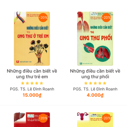
Giá tăng đần
-20%
-20%
Giá thấp đần
Năm xuất bản
Mới nhất
Những điều cần biết về
Những điều cần biết về
ung thư trẻ em
ung thư phổi
PGS. TS. Lê Đình Roanh
PGS. TS. Lê Đình Roanh
15.000₫
4.000₫
-20%
-20%