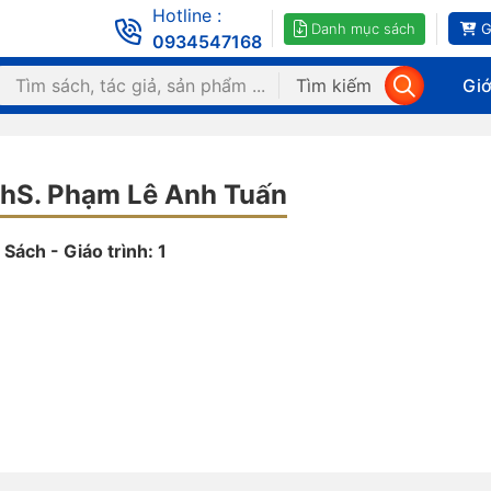
Hotline :
Danh mục sách
G
0934547168
Tìm kiếm
Giớ
hS. Phạm Lê Anh Tuấn
Sách - Giáo trình: 1