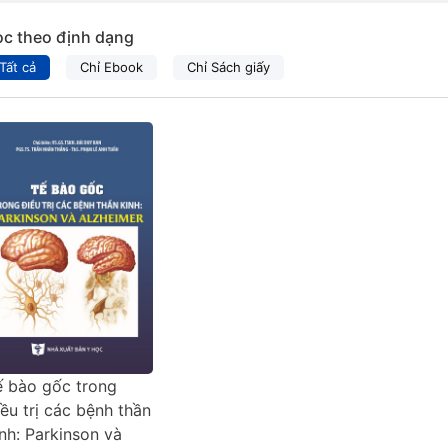
ọc theo định dạng
Tất cả
Chỉ Ebook
Chỉ Sách giấy
ế bào gốc trong
iều trị các bệnh thần
inh: Parkinson và