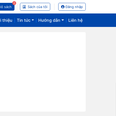
0
iỏ sách
Sách của tôi
Đăng nhập
i thiệu
|
Tin tức
|
Hướng dẫn
|
Liên hệ