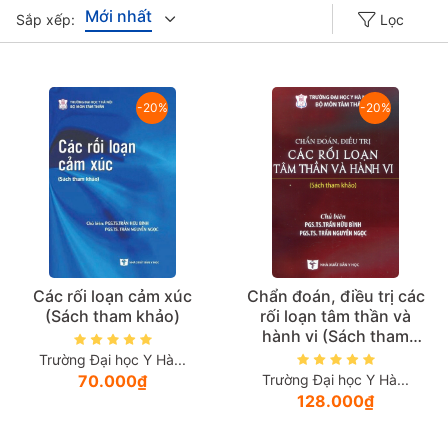
Mới nhất
Sắp xếp:
Lọc
Giá tăng đần
-20%
-20%
Giá thấp đần
Năm xuất bản
Mới nhất
Các rối loạn cảm xúc
Chẩn đoán, điều trị các
(Sách tham khảo)
rối loạn tâm thần và
hành vi (Sách tham
khảo)
Trường Đại học Y Hà...
70.000₫
Trường Đại học Y Hà...
128.000₫