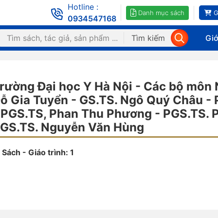
Hotline :
Danh mục sách
G
0934547168
Tìm kiếm
Giớ
rường Đại học Y Hà Nội - Các bộ môn 
ỗ Gia Tuyển - GS.TS. Ngô Quý Châu -
 PGS.TS, Phan Thu Phương - PGS.TS.
GS.TS. Nguyễn Văn Hùng
Sách - Giáo trình: 1