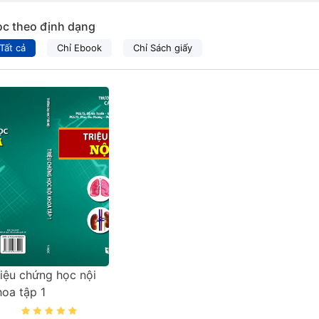
ọc theo định dạng
Tất cả
Chỉ Ebook
Chỉ Sách giấy
riệu chứng học nội
hoa tập 1