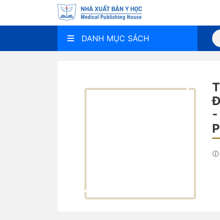
DANH MỤC SÁCH
T
Đ
-
P