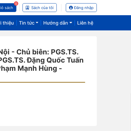
0
iỏ sách
Sách của tôi
Đăng nhập
i thiệu
|
Tin tức
|
Hướng dẫn
|
Liên hệ
Nội - Chủ biên: PGS.TS.
 PGS.TS. Đặng Quốc Tuấn
 Phạm Mạnh Hùng -