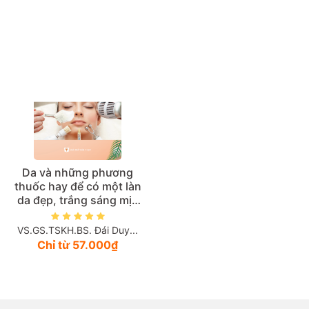
Giá tăng đần
Giá thấp đần
Năm xuất bản
Mới nhất
Da và những phương
thuốc hay để có một làn
da đẹp, trắng sáng mịn
màng
VS.GS.TSKH.BS. Đái Duy...
Chỉ từ 57.000₫