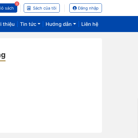
0
iỏ sách
Sách của tôi
Đăng nhập
i thiệu
|
Tin tức
|
Hướng dẫn
|
Liên hệ
ng