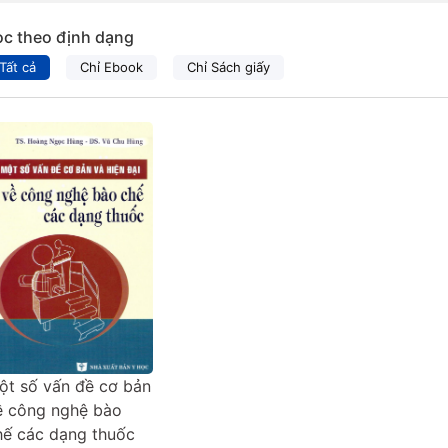
ọc theo định dạng
Tất cả
Chỉ Ebook
Chỉ Sách giấy
ột số vấn đề cơ bản
ề công nghệ bào
hế các dạng thuốc