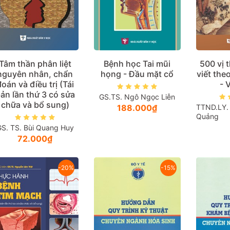
Tâm thần phân liệt
Bệnh học Tai mũi
500 vị 
nguyên nhân, chẩn
họng - Đầu mặt cổ
viết the
đoán và điều trị (Tái
- V
ản lần thứ 3 có sửa
GS.TS. Ngô Ngọc Liễn
chữa và bổ sung)
188.000₫
TTND.LY. 
Quảng
GS. TS. Bùi Quang Huy
72.000₫
-20%
-15%