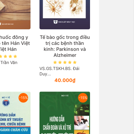
thuốc đông y
Tế bào gốc trong điều
o tên Hán Việt
trị các bệnh thần
iệt Hán
kinh: Parkinson và
Alzheimer
Trần Văn
VS.GS.TSKH.BS. Đái
Duy...
40.000₫
-15%
-15%