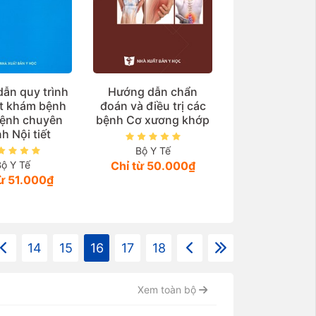
ẫn quy trình
Hướng dẫn chẩn
ật khám bệnh
đoán và điều trị các
bệnh chuyên
bệnh Cơ xương khớp
h Nội tiết
Bộ Y Tế
Bộ Y Tế
Chỉ từ 50.000₫
từ 51.000₫
14
15
16
17
18
Xem toàn bộ