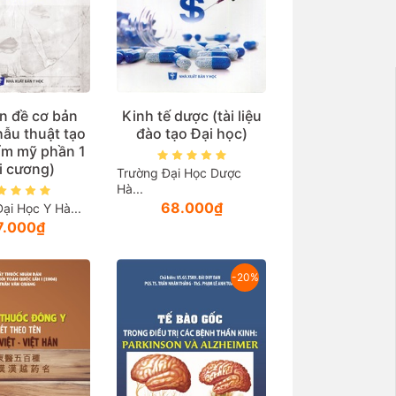
n đề cơ bản
Kinh tế dược (tài liệu
hẫu thuật tạo
đào tạo Đại học)
ẩm mỹ phần 1
i cương)
Trường Đại Học Dược
Hà...
68.000₫
ại Học Y Hà...
7.000₫
-20%