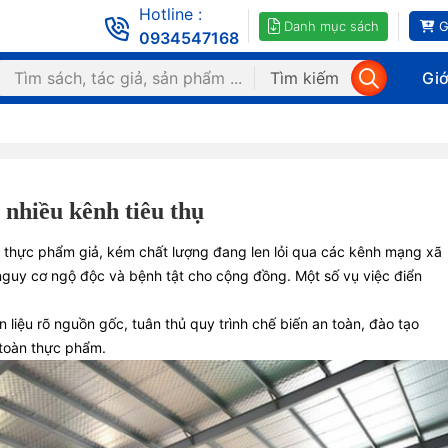
Hotline :
Danh mục sách
G
0934547168
Tìm kiếm
Giớ
 nhiều kênh tiêu thụ
 thực phẩm giả, kém chất lượng đang len lỏi qua các kênh mạng xã
 nguy cơ ngộ độc và bệnh tật cho cộng đồng. Một số vụ việc điển
liệu rõ nguồn gốc, tuân thủ quy trình chế biến an toàn, đào tạo
 toàn thực phẩm.