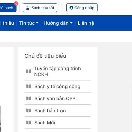
0
iỏ sách
Sách của tôi
Đăng nhập
i thiệu
|
Tin tức
|
Hướng dẫn
|
Liên hệ
Chủ đề tiêu biểu
Tuyển tập công trình
NCKH
Sách y tế công cộng
Sách văn bản QPPL
Sách bán trọn
Sách Mới