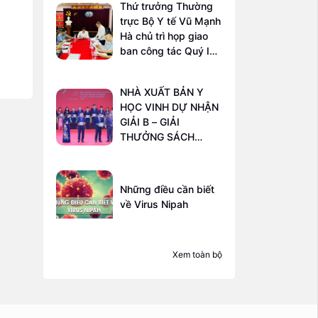
Thứ trưởng Thường
trực Bộ Y tế Vũ Mạnh
Hà chủ trì họp giao
ban công tác Quý I
năm 2026 tại Nhà
xuất bản Y học
NHÀ XUẤT BẢN Y
HỌC VINH DỰ NHẬN
GIẢI B – GIẢI
THƯỞNG SÁCH
QUỐC GIA LẦN THỨ
VIII
Những điều cần biết
về Virus Nipah
Xem toàn bộ