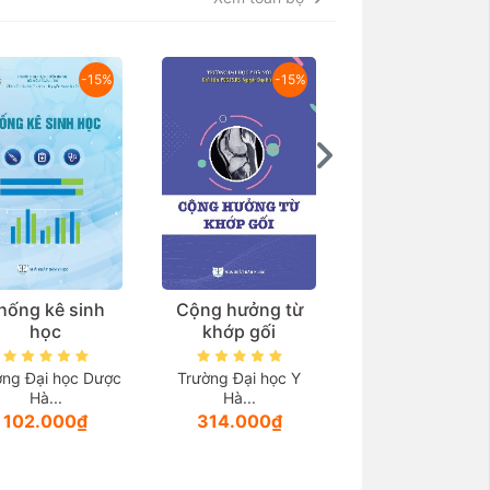
-15%
-15%
hống kê sinh
Cộng hưởng từ
Thẩm mỹ vùng k
học
khớp gối
và các bệnh lý l
quan
ờng Đại học Dược
Trường Đại học Y
Hà...
Hà...
TS.BS. Thầy thu
102.000₫
314.000₫
ưu...
999.000₫