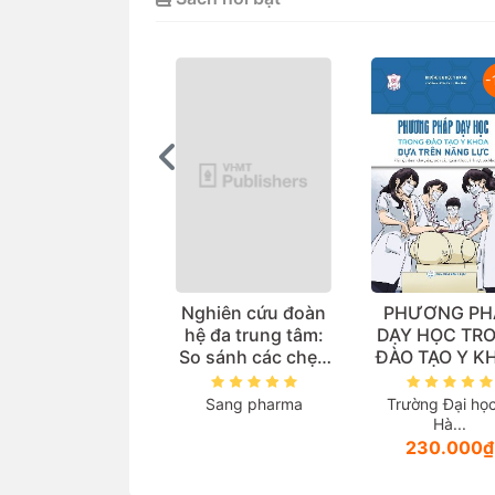
-15%
-
uản lý cung ứng
Nghiên cứu đoàn
PHƯƠNG PH
huốc (Sách đào
hệ đa trung tâm:
DẠY HỌC TR
o đại học ngành
So sánh các chẹn
ĐÀO TẠO Y K
dược học)
beta trong thực tế
DỰA TRÊN N
lâm sàng điều trị
LỰC (Tài liệu 
ường Đại học Dược
Sang pharma
Trường Đại họ
Tăng huyết áp
cho giảng vi
Hà...
Hà...
các ngành th
106.000₫
230.000₫
lĩnh vực sứ
khoẻ)