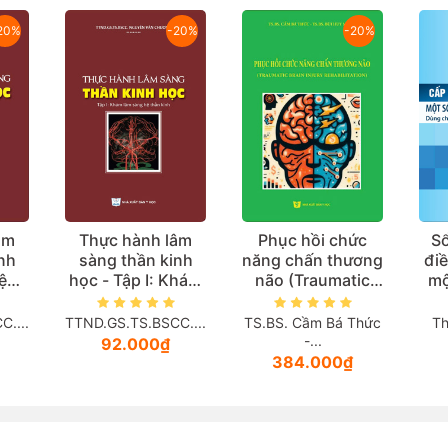
20%
-20%
-20%
âm
Thực hành lâm
Phục hồi chức
Sổ
nh
sàng thần kinh
năng chấn thương
điề
iệu
học - Tập I: Khám
não (Traumatic
mộ
lâm sàng hệ thần
Brain Injury
kh
kinh
Rehabilitation)
(D
....
TTND.GS.TS.BSCC....
TS.BS. Cầm Bá Thức
Th
sỹ
-...
92.000₫
384.000₫