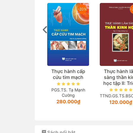
-20%
-
Thực hành cấp
Thực hành l
cứu tim mạch
sàng thần ki
học tập II: Tr
chứng học
PGS.TS. Tạ Mạnh
Cường
TTND.GS.TS.BSCC
280.000₫
120.000₫
Sách nổi bật