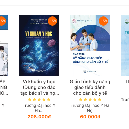
15%
-15%
-15%
ÁP
Vi khuẩn y học
Giáo trình kỹ năng
T
ONG
(Dùng cho đào
giao tiếp dành
HOA
tạo bác sĩ và học
cho cán bộ y tế
ĂNG
viên sau đại học)
Trư
dành
c Y
Trường Đại học Y
Trường Đại học Y Hà
ên
Hà...
Nội
uộc
208.000₫
60.000₫
c