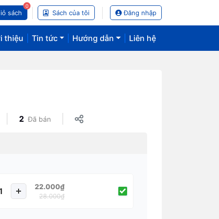
0
iỏ sách
Sách của tôi
Đăng nhập
i thiệu
|
Tin tức
|
Hướng dẫn
|
Liên hệ
2
Đã bán
22.000₫
28.000₫