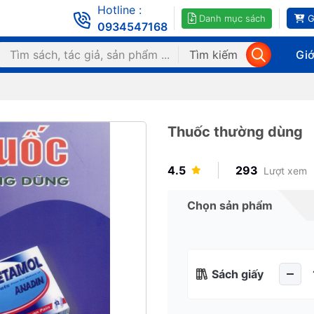
Hotline :
Danh mục sách
G
0934547168
Tìm kiếm
Giớ
Thuốc thường dùng
4.5
293
Lượt xem
Chọn sản phẩm
Sách giấy