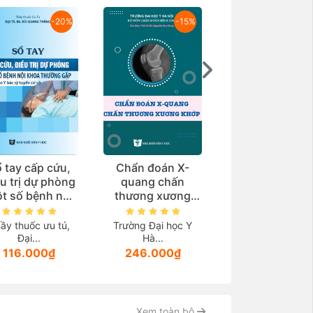
-20%
-15%
-2
 tay cấp cứu,
Chẩn đoán X-
Giải phẫu bện
u trị dự phòng
quang chấn
học
t số bệnh nội
thương xương
oa thường gặp
khớp
Trường Đại học 
ùng cho y bác
Hà...
ầy thuốc ưu tú,
Trường Đại học Y
 tuyến cơ sở)
Đại...
Hà...
252.000₫
116.000₫
246.000₫
Xem toàn bộ