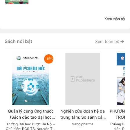
Xem toàn bộ
Sách nổi bật
Xem toàn bộ
-15%
Quản lý cung ứng thuốc
Nghiên cứu đoàn hệ đa
PHƯƠNG 
(Sách đào tạo đại học
trung tâm: So sánh các
TRONG
ngành dược học)
chẹn beta trong thực tế
KHOA DỰ
Trường Đại học Dược Hà Nội –
Sang pharma
Trường Đại 
Chủ biên: PGS.TS. Nguyễn Thị
biên: PGS
lâm sàng điều trị Tăng
LỰC (Tài