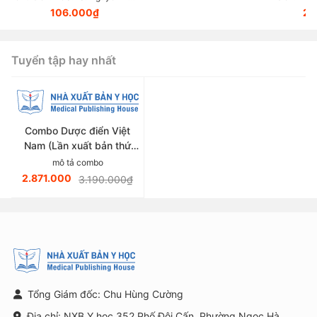
Thanh Hương
106.000₫
23
huyết áp
giảng v
thuộc lĩn
Tuyển tập hay nhất
Combo Dược điển Việt
Nam (Lần xuất bản thứ
sáu)
mô tả combo
2.871.000
3.190.000₫
Tổng Giám đốc: Chu Hùng Cường
Địa chỉ: NXB Y học 352 Phố Đội Cấn, Phường Ngọc Hà,