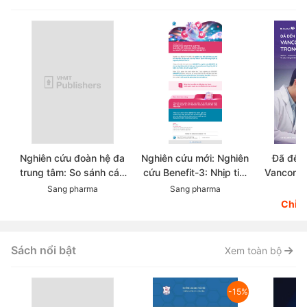
Nghiên cứu đoàn hệ đa
Nghiên cứu mới: Nghiên
Đã đến 
trung tâm: So sánh các
cứu Benefit-3: Nhịp tim
Vancomyc
chẹn beta trong thực tế
ban đầu có dự đoán được
trong đi
Sang pharma
Sang pharma
Dr
lâm sàng điều trị Tăng
hiệu quả hạ huyết áp khi
MRSA-M
Chỉ 
huyết áp
sử dụng chẹn beta?
resistane
aureus:
kháng 
Sách nổi bật
Xem toàn bộ
-15%