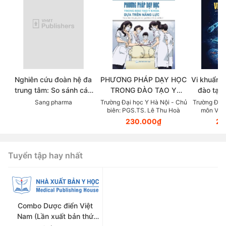
Nghiên cứu đoàn hệ đa
PHƯƠNG PHÁP DẠY HỌC
Vi khuẩn 
trung tâm: So sánh các
TRONG ĐÀO TẠO Y
đào tạo 
chẹn beta trong thực tế
KHOA DỰA TRÊN NĂNG
viên s
Sang pharma
Trường Đại học Y Hà Nội - Chủ
Trường Đại 
biên: PGS.TS. Lê Thu Hoà
môn Vi S
lâm sàng điều trị Tăng
LỰC (Tài liệu dành cho
PGS.TS.
230.000₫
20
huyết áp
giảng viên các ngành
thuộc lĩnh vực sức khoẻ)
Tuyển tập hay nhất
Combo Dược điển Việt
Nam (Lần xuất bản thứ