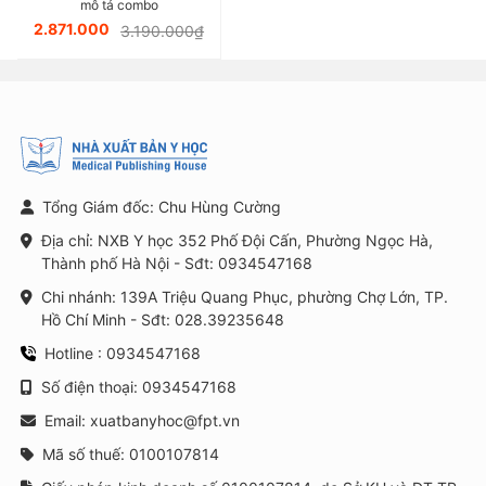
sáu)
mô tả combo
2.871.000
3.190.000₫
Tổng Giám đốc: Chu Hùng Cường
Địa chỉ: NXB Y học 352 Phố Đội Cấn, Phường Ngọc Hà,
Thành phố Hà Nội - Sđt: 0934547168
Chi nhánh: 139A Triệu Quang Phục, phường Chợ Lớn, TP.
Hồ Chí Minh - Sđt: 028.39235648
Hotline : 0934547168
Số điện thoại: 0934547168
Email: xuatbanyhoc@fpt.vn
Mã số thuế: 0100107814