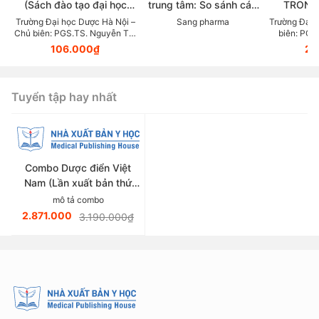
(Sách đào tạo đại học
trung tâm: So sánh các
TRONG
ngành dược học)
chẹn beta trong thực tế
KHOA DỰ
Trường Đại học Dược Hà Nội –
Sang pharma
Trường Đại 
Chủ biên: PGS.TS. Nguyễn Thị
biên: PGS
lâm sàng điều trị Tăng
LỰC (Tài
Thanh Hương
106.000₫
23
huyết áp
giảng v
thuộc lĩn
Tuyển tập hay nhất
Combo Dược điển Việt
Nam (Lần xuất bản thứ
sáu)
mô tả combo
2.871.000
3.190.000₫