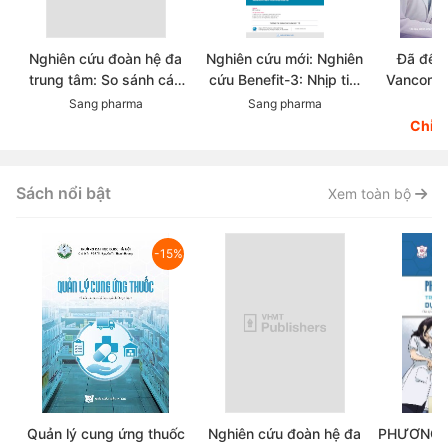
Nghiên cứu đoàn hệ đa
Nghiên cứu mới: Nghiên
Đã đến 
trung tâm: So sánh các
cứu Benefit-3: Nhịp tim
Vancomyc
chẹn beta trong thực tế
ban đầu có dự đoán được
trong đi
Sang pharma
Sang pharma
Dr
lâm sàng điều trị Tăng
hiệu quả hạ huyết áp khi
MRSA-M
Chỉ 
huyết áp
sử dụng chẹn beta?
resistane
aureus:
kháng 
Sách nổi bật
Xem toàn bộ
-15%
Quản lý cung ứng thuốc
Nghiên cứu đoàn hệ đa
PHƯƠNG 