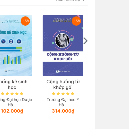
-15%
-15%
hống kê sinh
Cộng hưởng từ
Thẩm mỹ vùng k
học
khớp gối
và các bệnh lý l
quan
ờng Đại học Dược
Trường Đại học Y
Hà...
Hà...
TS.BS. Thầy thu
102.000₫
314.000₫
ưu...
999.000₫