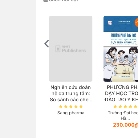
-15%
-
uản lý cung ứng
Nghiên cứu đoàn
PHƯƠNG PH
huốc (Sách đào
hệ đa trung tâm:
DẠY HỌC TR
o đại học ngành
So sánh các chẹn
ĐÀO TẠO Y K
dược học)
beta trong thực tế
DỰA TRÊN N
lâm sàng điều trị
LỰC (Tài liệu 
ường Đại học Dược
Sang pharma
Trường Đại họ
Tăng huyết áp
cho giảng vi
Hà...
Hà...
các ngành th
106.000₫
230.000₫
lĩnh vực sứ
khoẻ)