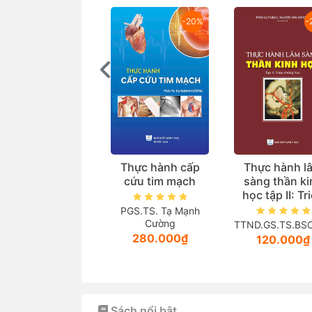
-20%
-
Thực hành cấp
Thực hành l
cứu tim mạch
sàng thần ki
học tập II: Tr
chứng học
PGS.TS. Tạ Mạnh
Cường
TTND.GS.TS.BSCC
280.000₫
120.000₫
Sách nổi bật